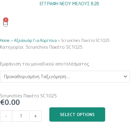
Μετάβαση
ΕΓΓΡΑΦΗ ΝΕΟΥ ΜΕΛΟΥΣ B2B
στο
περιεχόμενο
0
Cart
Home
»
Αξεσουάρ Για Κορίτσια
»
Scrunchies Πακέτο SC1025
Κατηγορία: Scrunchies Πακέτο SC1025
Εμφάνιση του μοναδικού αποτελέσματος
Scrunchies Πακέτο SC1025
€
0.00
Scrunchies
SELECT OPTIONS
-
+
Πακέτο
SC1025
ποσότητα