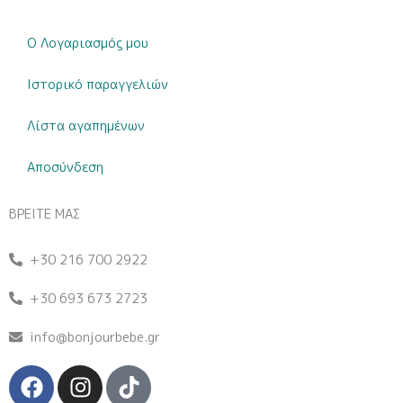
Ο Λογαριασμός μου
Ιστορικό παραγγελιών
Λίστα αγαπημένων
Αποσύνδεση
ΒΡΕΙΤΕ ΜΑΣ
+30 216 700 2922
+30 693 673 2723
info@bonjourbebe.gr
F
I
T
a
n
i