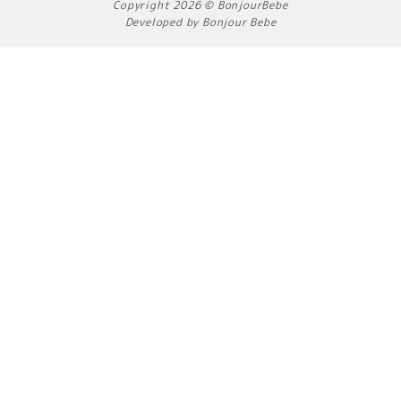
Copyright 2026 © BonjourBebe
o
g
k
Developed by Bonjour Bebe
o
r
k
a
m