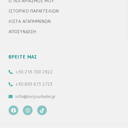
Ο ΛΟΓΑΡΙΑΣΜΌΣ ΜΟΥ
ΙΣΤΟΡΙΚΌ ΠΑΡΑΓΓΕΛΙΏΝ
ΛΊΣΤΑ ΑΓΑΠΗΜΈΝΩΝ
ΑΠΟΣΎΝΔΕΣΗ
ΒΡΕΙΤΕ ΜΑΣ
+30 216 700 2922
+30 693 673 2723
info@bonjourbebe.gr
F
I
T
a
n
i
c
s
k
e
t
t
b
a
o