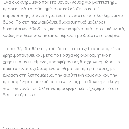
Ένα ολοκληρωμένο
πακέτο νονού/νονάς για βαπτιστήρι
,
προσεκτικά τοποθετημένο σε καλαίσθητο κουτί
παρουσίασης, ιδανικό για ένα ξεχωριστό και ολοκληρωμένο
δώρο. Το σετ περιλαμβάνει διακοσμητικό μαξιλάρι
διαστάσεων
30×20 εκ.
, κατασκευασμένο από ποιοτικά υλικά,
καθώς και
λαμπάδα
με
αποσπώμενο τρισδιάστατο σουβέρ
.
Το σουβέρ διαθέτει
τρισδιάστατο στοιχείο
και μπορεί να
χρησιμοποιηθεί και μετά το Πάσχα ως διακοσμητικό ή
χρηστικό αντικείμενο, προσφέροντας διαχρονική αξία. Το
πακέτο είναι σχεδιασμένο σε
θεματική πριγκίπισσες
, με
έμφαση στη λεπτομέρεια, την αισθητική αρμονία και την
προσεγμένη κατασκευή, αποτελώντας μια ιδανική επιλογή
για τον νονό που θέλει να προσφέρει κάτι ξεχωριστό στο
βαπτιστήρι του.
Σχετικά προϊόντα