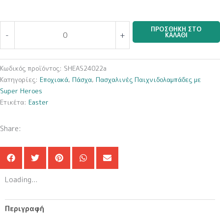
Πασχαλινή
ΠΡΟΣΘΉΚΗ ΣΤΟ
-
+
ΚΑΛΆΘΙ
Παιχνιδολαμπάδα
με
Super
Κωδικός προϊόντος:
SHEAS24022a
Heroes
Κατηγορίες:
Εποχιακά
,
Πάσχα
,
Πασχαλινές Παιχνιδολαμπάδες με
SHEAS24022a
Super Heroes
ποσότητα
Ετικέτα:
Easter
Share:
Loading...
Περιγραφή