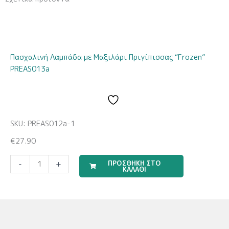
Πασχαλινή Λαμπάδα με Μαξιλάρι Πριγίπισσας “Frozen”
PREAS013a
SKU: PREAS012a-1
€
27.90
Travel
ΠΡΟΣΘΗΚΗ ΣΤΟ
-
+
ΚΑΛΑΘΙ
Boy
(Σετ
Σεντόνια)
ποσότητα