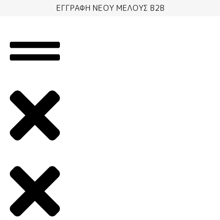
Μετάβαση
ΕΓΓΡΑΦΗ ΝΕΟΥ ΜΕΛΟΥΣ B2B
στο
περιεχόμενο