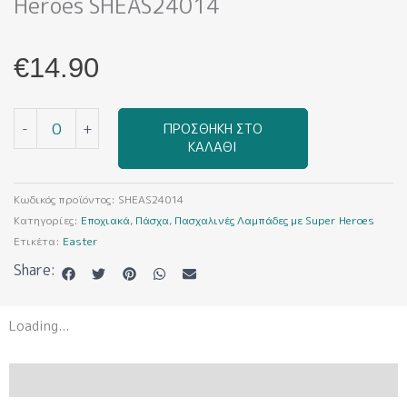
Heroes SHEAS24014
€
14.90
Πασχαλινή
-
+
ΠΡΟΣΘΉΚΗ ΣΤΟ
Λαμπάδα
ΚΑΛΆΘΙ
με
Super
Heroes
Κωδικός προϊόντος:
SHEAS24014
SHEAS24014
Κατηγορίες:
Εποχιακά
,
Πάσχα
,
Πασχαλινές Λαμπάδες με Super Heroes
ποσότητα
Ετικέτα:
Easter
Share:
Loading...
ΠΕΡΙΓΡΑΦΉ