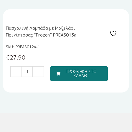
Πασχαλινή Λαμπάδα με Μαξιλάρι
Πριγίπισσας “Frozen” PREAS013a
SKU: PREAS012a-1
€
27.90
Σετ
-
+
ΠΡΟΣΘΗΚΗ ΣΤΟ
ΚΑΛΑΘΙ
Αξεσουάρ
Μαλλιών
3
Τεμαχίων
με
θέμα
Labubu
|
Bonjour