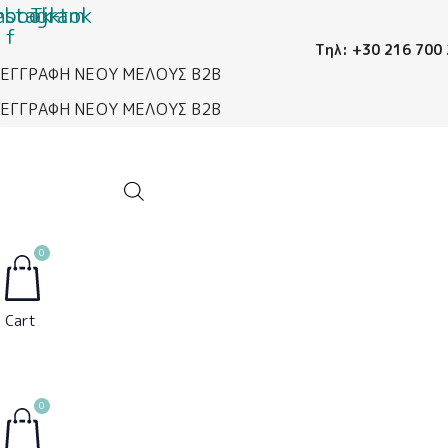
ebook-
nstagram
Μετάβαση
Χειροποίητες
Tiktok
f
στο
Κορδέλες
Τηλ: +30 216 700
περιεχόμενο
BGIR0008C
ΕΓΓΡΑΦΗ ΝΕΟΥ ΜΕΛΟΥΣ B2B
ποσότητα
ΕΓΓΡΑΦΗ ΝΕΟΥ ΜΕΛΟΥΣ B2B
0
Cart
0