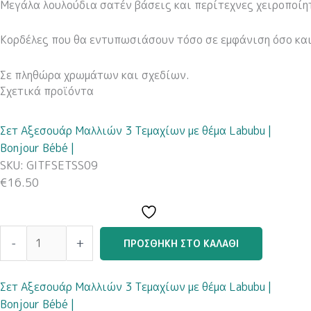
Μεγάλα λουλούδια σατέν βάσεις και περίτεχνες χειροποίη
Κορδέλες που θα εντυπωσιάσουν τόσο σε εμφάνιση όσο και 
Σε πληθώρα χρωμάτων και σχεδίων.
Σχετικά προϊόντα
Σετ
Travel
Αξεσουάρ
Boy
Σετ Αξεσουάρ Μαλλιών 3 Τεμαχίων με θέμα Labubu |
Μαλλιών
(Σετ
Bonjour Bébé |
3
Σεντόνια)
SKU: GITFSETSS09
Τεμαχίων
ποσότητα
€
16.50
με
θέμα
Labubu
-
+
ΠΡΟΣΘΉΚΗ ΣΤΟ ΚΑΛΆΘΙ
|
Bonjour
Bébé
Σετ Αξεσουάρ Μαλλιών 3 Τεμαχίων με θέμα Labubu |
|
Bonjour Bébé |