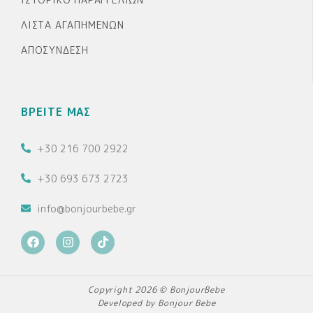
ΛΊΣΤΑ ΑΓΑΠΗΜΈΝΩΝ
ΑΠΟΣΎΝΔΕΣΗ
ΒΡΕΙΤΕ ΜΑΣ
+30 216 700 2922
+30 693 673 2723
info@bonjourbebe.gr
F
I
T
a
n
i
c
s
k
e
t
t
b
a
o
Copyright 2026 © BonjourBebe
o
g
k
Developed by Bonjour Bebe
o
r