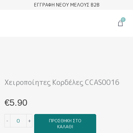
Μετάβαση
ΕΓΓΡΑΦΗ ΝΕΟΥ ΜΕΛΟΥΣ B2B
στο
περιεχόμενο
0
Cart
Χειροποίητες Κορδέλες CCAS0016
€
5.90
Χειροποίητες
-
+
ΠΡΟΣΘΉΚΗ ΣΤΟ
Κορδέλες
ΚΑΛΆΘΙ
CCAS0016