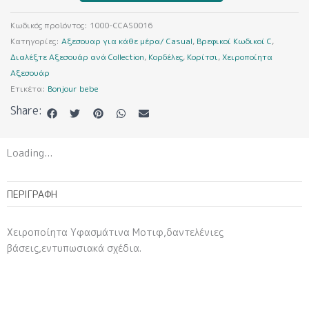
ποσότητα
Κωδικός προϊόντος:
1000-CCAS0016
Κατηγορίες:
Αξεσουαρ για κάθε μέρα/ Casual
,
Βρεφικοί Κωδικοί C
,
Διαλέξτε Αξεσουάρ ανά Collection
,
Κορδέλες
,
Κορίτσι
,
Χειροποίητα
Αξεσουάρ
Ετικέτα:
Bonjour bebe
Share:
Loading...
ΠΕΡΙΓΡΑΦΉ
Χειροποίητα Υφασμάτινα Μοτιφ,δαντελένιες
βάσεις,εντυπωσιακά σχέδια.