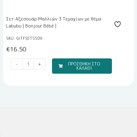
Σετ Αξεσουάρ Μαλλιών 3 Τεμαχίων με θέμα
Labubu | Bonjour Bébé |
SKU: GITFSETSS09
€
16.50
Μπομπονιέρα
-
+
ΠΡΟΣΘΗΚΗ ΣΤΟ
ΚΑΛΑΘΙ
Υγρής
Πορσελάνης
EPRITSLILA0007
ποσότητα