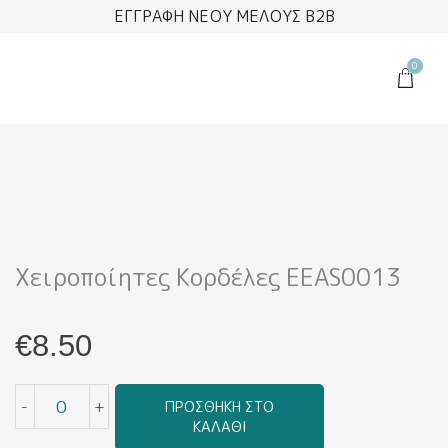
Μετάβαση
ΕΓΓΡΑΦΗ ΝΕΟΥ ΜΕΛΟΥΣ B2B
στο
περιεχόμενο
0
Cart
Χειροποίητες Κορδέλες EEAS0013
€
8.50
Χειροποίητες
-
+
ΠΡΟΣΘΉΚΗ ΣΤΟ
Κορδέλες
ΚΑΛΆΘΙ
EEAS0013