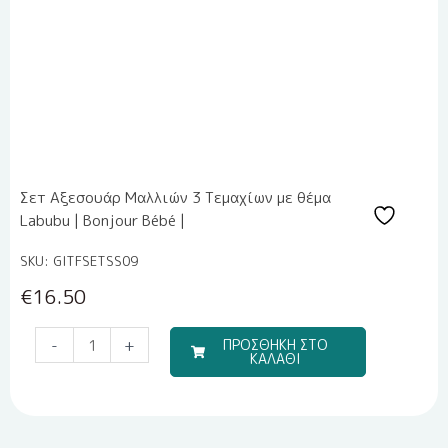
Σετ Αξεσουάρ Μαλλιών 3 Τεμαχίων με θέμα
Labubu | Bonjour Bébé |
SKU: GITFSETSS09
€
16.50
Μπομπονιέρα
-
+
ΠΡΟΣΘΗΚΗ ΣΤΟ
ΚΑΛΑΘΙ
Υγρής
Πορσελάνης
EPRITSLILA0007
ποσότητα