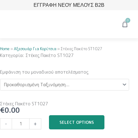
Μετάβαση
ΕΓΓΡΑΦΗ ΝΕΟΥ ΜΕΛΟΥΣ B2B
στο
περιεχόμενο
0
Cart
Home
»
Αξεσουάρ Για Κορίτσια
»
Στέκες Πακέτο ST1027
Κατηγορία: Στέκες Πακέτο ST1027
Εμφάνιση του μοναδικού αποτελέσματος
Στέκες Πακέτο ST1027
€
0.00
Στέκες
SELECT OPTIONS
-
+
Πακέτο
ST1027