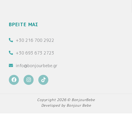
ΒΡΕΙΤΕ ΜΑΣ
+30 216 700 2922
+30 693 673 2723
info@bonjourbebe.gr
F
I
T
a
n
i
c
s
k
e
t
t
b
a
o
Copyright 2026 © BonjourBebe
o
g
k
Developed by Bonjour Bebe
o
r
k
a
m