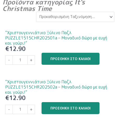
Προϊόντα κατηγορίας It's
Christmas Time
“Χριστουγεννιάτικο Ξύλινο Παζλ
PUZZLE1515CHR202501a – Μοναδικό δώρο με ευχή
και γούρι!”
€
12.90
“Χριστουγεννιάτικο
ΠΡΟΣΘΉΚΗ ΣΤΟ ΚΑΛΆΘΙ
-
+
Ξύλινο
Παζλ
PUZZLE1515CHR202501a
–
“Χριστουγεννιάτικο Ξύλινο Παζλ
Μοναδικό
PUZZLE1515CHR202502a – Μοναδικό δώρο με ευχή
δώρο
και γούρι!”
€
12.90
με
ευχή
“Χριστουγεννιάτικο
ΠΡΟΣΘΉΚΗ ΣΤΟ ΚΑΛΆΘΙ
-
+
και
Ξύλινο
γούρι!”
Παζλ