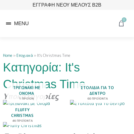
Μετάβαση
ΕΓΓΡΑΦΗ ΝΕΟΥ ΜΕΛΟΥΣ B2B
στο
περιεχόμενο
0
Cart
MENU
Home
»
Εποχιακά
»
It's Christmas Time
Κατηγορία: It's
Christmas Time
ΤΡΙΓΩΝΆΚΙ ΜΕ
ΣΤΟΛΊΔΙΑ ΓΙΑ ΤΟ
ΌΝΟΜΑ
ΔΈΝΤΡΟ
Υποκατηγορίες
1 ΠΡΟΪΌΝ
60 ΠΡΟΪΌΝΤΑ
FLUFFY
CHRISTMAS
46 ΠΡΟΪΌΝΤΑ