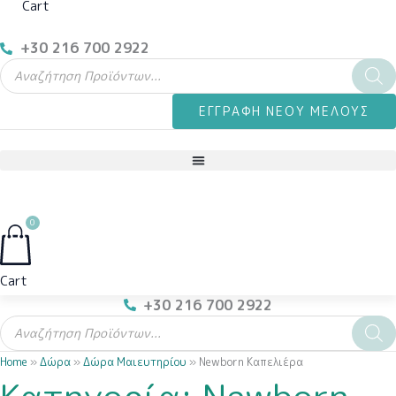
Cart
+30 216 700 2922
Products
search
ΕΓΓΡΑΦΗ ΝΕΟΥ ΜΕΛΟΥΣ
0
Cart
+30 216 700 2922
Products
search
"Panda
“Blue
“Hello
“Lion
“Pink
“Teddy
“Welcome
“Αρκουδάκι
“Ρομαντικός
Home
»
Δώρα
»
Δώρα Μαιευτηρίου
»
Newborn Καπελιέρα
Oh
Teddy
Baby
and
Teddy
Bear
Baby”
Μπαλαρίνα”
Ροζ