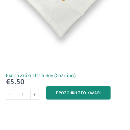
Ελεφαντάκι It΄s a Boy (Σαλιάρα)
€
5.50
Ελεφαντάκι
ΠΡΟΣΘΉΚΗ ΣΤΟ ΚΑΛΆΘΙ
-
+
It΄s
a
Boy
(Σαλιάρα)
ποσότητα