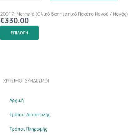
ποσότητα
20017_Mermaid (Ολικό Βαπτιστικό Πακέτο Νονού / Νονάς)
€
330.00
Αυτό
ΕΠΙΛΟΓΉ
το
προϊόν
έχει
πολλαπλές
παραλλαγές.
Οι
επιλογές
ΧΡΗΣΙΜΟΙ ΣΥΝΔΕΣΜΟΙ
μπορούν
να
Αρχική
επιλεγούν
στη
Τρόποι Αποστολής
σελίδα
του
Τρόποι Πληρωμής
προϊόντος