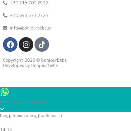
+30 216 700 2922
+30 693 673 2723
info@bonjourbebe.gr
F
I
T
a
n
i
c
s
k
Copyright 2026 © BonjourBebe
e
t
t
Developed by Bonjour Bebe
b
a
o
o
g
k
o
r
k
a
m
Let's chat on WhatsApp
Πως μπορώ να σας βοηθήσω; :)
14:14