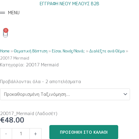
Μετάβαση
ΕΓΓΡΑΦΗ ΝΕΟΥ ΜΕΛΟΥΣ B2B
στο
MENU
περιεχόμενο
0
Cart
Home
»
Θεματική Βάπτιση
»
Είσαι Νονός/Νονά;
»
Διαλέξτε ανά Θέμα
»
20017 Mermaid
Κατηγορία: 20017 Mermaid
Προβάλλονται όλα - 2 αποτελέσματα
20017_Mermaid (Λαδοσέτ)
€
48.00
20017_Mermaid
ΠΡΟΣΘΉΚΗ ΣΤΟ ΚΑΛΆΘΙ
-
+
(Λαδοσέτ)