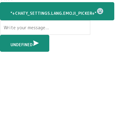
WhatsApp
Message
"+CHATY_SETTINGS.LANG.EMOJI_PICKER+"
UNDEFINED