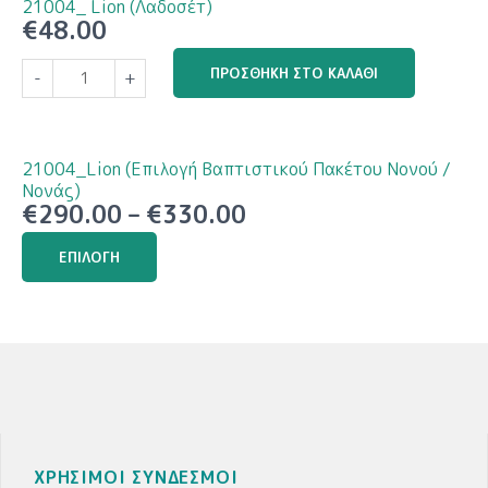
21004_ Lion (Λαδοσέτ)
€
48.00
21004_
ΠΡΟΣΘΉΚΗ ΣΤΟ ΚΑΛΆΘΙ
-
+
Lion
(Λαδοσέτ)
ποσότητα
21004_Lion (Επιλογή Βαπτιστικού Πακέτου Νονού /
Νονάς)
Price
€
290.00
–
€
330.00
range:
Αυτό
€290.00
ΕΠΙΛΟΓΉ
το
through
προϊόν
€330.00
έχει
πολλαπλές
παραλλαγές.
Οι
επιλογές
μπορούν
να
ΧΡΗΣΙΜΟΙ ΣΥΝΔΕΣΜΟΙ