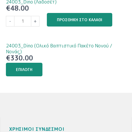
24003_Dino (Λαδοσέτ)
€
48.00
24003_Dino
ΠΡΟΣΘΉΚΗ ΣΤΟ ΚΑΛΆΘΙ
-
+
(Λαδοσέτ)
ποσότητα
24003_Dino (Ολικό Βαπτιστικό Πακέτο Νονού /
Νονάς)
€
330.00
Αυτό
ΕΠΙΛΟΓΉ
το
προϊόν
έχει
πολλαπλές
παραλλαγές.
Οι
επιλογές
μπορούν
να
ΧΡΗΣΙΜΟΙ ΣΥΝΔΕΣΜΟΙ