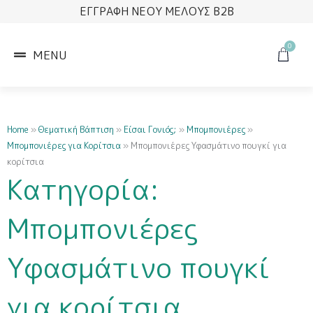
Μετάβαση
ΕΓΓΡΑΦΗ ΝΕΟΥ ΜΕΛΟΥΣ B2B
στο
περιεχόμενο
0
Cart
MENU
Home
»
Θεματική Βάπτιση
»
Είσαι Γονιός;
»
Μπομπονιέρες
»
Μπομπονιέρες για Κορίτσια
»
Μπομπονιέρες Υφασμάτινο πουγκί για
κορίτσια
Κατηγορία:
Μπομπονιέρες
Υφασμάτινο πουγκί
για κορίτσια