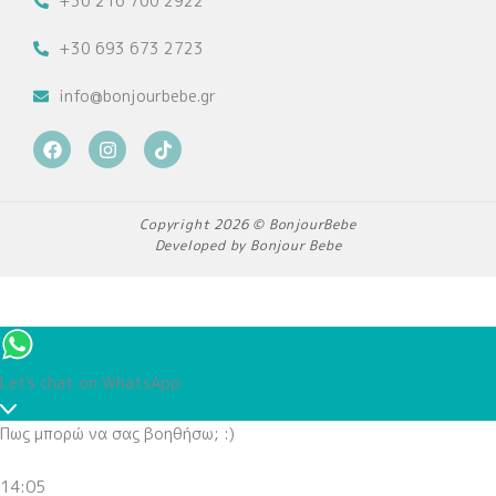
+30 216 700 2922
+30 693 673 2723
info@bonjourbebe.gr
F
I
T
a
n
i
c
s
k
e
t
t
b
a
o
Copyright 2026 © BonjourBebe
o
g
k
Developed by Bonjour Bebe
o
r
k
a
m
Let's chat on WhatsApp
Πως μπορώ να σας βοηθήσω; :)
14:05