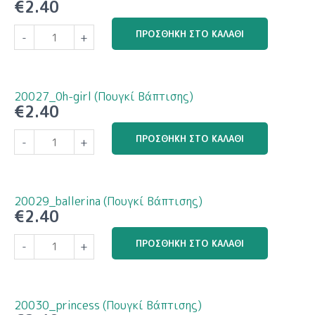
€
2.40
20024_my-
ΠΡΟΣΘΉΚΗ ΣΤΟ ΚΑΛΆΘΙ
-
+
swan
(Πουγκί
Βάπτισης)
ποσότητα
20027_0h-girl (Πουγκί Βάπτισης)
€
2.40
20027_0h-
ΠΡΟΣΘΉΚΗ ΣΤΟ ΚΑΛΆΘΙ
-
+
girl
(Πουγκί
Βάπτισης)
ποσότητα
20029_ballerina (Πουγκί Βάπτισης)
€
2.40
20029_ballerina
ΠΡΟΣΘΉΚΗ ΣΤΟ ΚΑΛΆΘΙ
-
+
(Πουγκί
Βάπτισης)
ποσότητα
20030_princess (Πουγκί Βάπτισης)