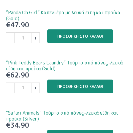
προίκα
Τούρτα
(Silver)
από
“Panda Oh Girl” Καπελιέρα με λευκά είδη και προίκα
ποσότητα
πάνες-
(Gold)
€
47.90
λευκά
είδη
"Panda
ΠΡΟΣΘΉΚΗ ΣΤΟ ΚΑΛΆΘΙ
και
-
+
Oh
προίκα
Girl"
(Gold)
Καπελιέρα
ποσότητα
με
“Pink Teddy Bears Laundry” Τούρτα από πάνες-λευκά
λευκά
είδη και προίκα (Gold)
€
62.90
είδη
και
"Pink
ΠΡΟΣΘΉΚΗ ΣΤΟ ΚΑΛΆΘΙ
προίκα
-
+
Teddy
(Gold)
Bears
ποσότητα
Laundry"
Τούρτα
“Safari Animals” Τούρτα από πάνες-λευκά είδη και
από
προίκα (Silver)
€
34.90
πάνες-
λευκά
"Safari