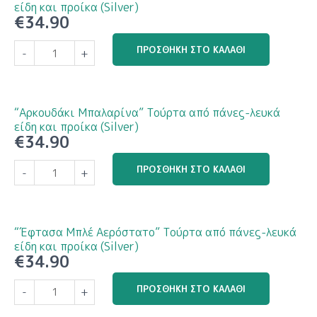
από
είδη και προίκα (Silver)
€
34.90
πάνες-
λευκά
"Teddy
ΠΡΟΣΘΉΚΗ ΣΤΟ ΚΑΛΆΘΙ
είδη
-
+
Bear
και
Pink
προίκα
Ballons"
(Silver)
Τούρτα
“Αρκουδάκι Μπαλαρίνα” Τούρτα από πάνες-λευκά
ποσότητα
από
είδη και προίκα (Silver)
€
34.90
πάνες-
λευκά
"Αρκουδάκι
ΠΡΟΣΘΉΚΗ ΣΤΟ ΚΑΛΆΘΙ
είδη
-
+
Μπαλαρίνα"
και
Τούρτα
προίκα
από
(Silver)
πάνες-
“Έφτασα Μπλέ Αερόστατο” Τούρτα από πάνες-λευκά
ποσότητα
λευκά
είδη και προίκα (Silver)
€
34.90
είδη
και
"Έφτασα
ΠΡΟΣΘΉΚΗ ΣΤΟ ΚΑΛΆΘΙ
προίκα
-
+
Μπλέ
(Silver)
Αερόστατο"