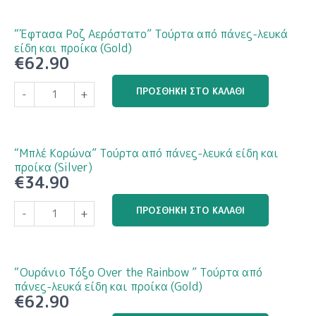
ποσότητα
Τούρτα
από
“Έφτασα Ροζ Αερόστατο” Τούρτα από πάνες-λευκά
πάνες-
είδη και προίκα (Gold)
€
62.90
λευκά
είδη
"Έφτασα
ΠΡΟΣΘΉΚΗ ΣΤΟ ΚΑΛΆΘΙ
και
-
+
Ροζ
προίκα
Αερόστατο"
(Silver)
Τούρτα
ποσότητα
από
“Μπλέ Κορώνα” Τούρτα από πάνες-λευκά είδη και
πάνες-
προίκα (Silver)
€
34.90
λευκά
είδη
"Μπλέ
ΠΡΟΣΘΉΚΗ ΣΤΟ ΚΑΛΆΘΙ
και
-
+
Κορώνα"
προίκα
Τούρτα
(Gold)
από
ποσότητα
πάνες-
“Ουράνιο Τόξο Over the Rainbow ” Τούρτα από
λευκά
πάνες-λευκά είδη και προίκα (Gold)
€
62.90
είδη
και