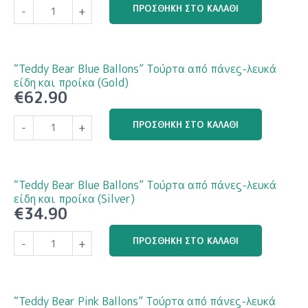
ΠΡΟΣΘΉΚΗ ΣΤΟ ΚΑΛΆΘΙ
είδη
-
+
Animals"
και
Τούρτα
προίκα
από
(Gold)
πάνες-
“Teddy Bear Blue Ballons” Τούρτα από πάνες-λευκά
ποσότητα
λευκά
είδη και προίκα (Gold)
€
62.90
είδη
και
"Teddy
ΠΡΟΣΘΉΚΗ ΣΤΟ ΚΑΛΆΘΙ
προίκα
-
+
Bear
(Silver)
Blue
ποσότητα
Ballons"
Τούρτα
“Teddy Bear Blue Ballons” Τούρτα από πάνες-λευκά
από
είδη και προίκα (Silver)
€
34.90
πάνες-
λευκά
"Teddy
ΠΡΟΣΘΉΚΗ ΣΤΟ ΚΑΛΆΘΙ
είδη
-
+
Bear
και
Blue
προίκα
Ballons"
(Gold)
Τούρτα
“Teddy Bear Pink Ballons” Τούρτα από πάνες-λευκά
ποσότητα