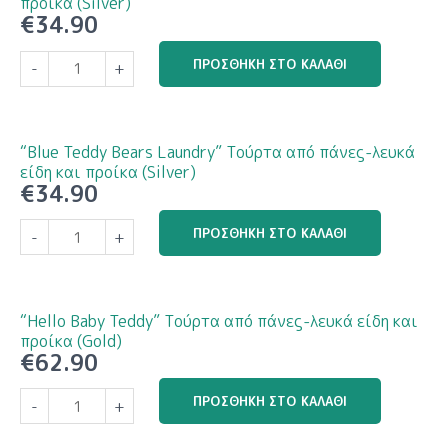
προίκα (Silver)
€
34.90
"Baby
ΠΡΟΣΘΉΚΗ ΣΤΟ ΚΑΛΆΘΙ
-
+
Boy
in
Blue
"
“Blue Teddy Bears Laundry” Τούρτα από πάνες-λευκά
Τούρτα
είδη και προίκα (Silver)
€
34.90
από
πάνες-
"Blue
ΠΡΟΣΘΉΚΗ ΣΤΟ ΚΑΛΆΘΙ
λευκά
-
+
Teddy
είδη
Bears
και
Laundry"
προίκα
Τούρτα
“Hello Baby Teddy” Τούρτα από πάνες-λευκά είδη και
(Silver)
από
προίκα (Gold)
ποσότητα
€
62.90
πάνες-
λευκά
"Hello
ΠΡΟΣΘΉΚΗ ΣΤΟ ΚΑΛΆΘΙ
είδη
-
+
Baby
και
Teddy"