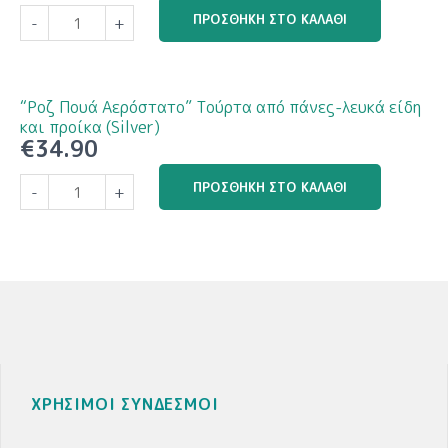
"Ουράνιο
ΠΡΟΣΘΉΚΗ ΣΤΟ ΚΑΛΆΘΙ
προίκα
-
+
Τόξο
(Silver)
Over
ποσότητα
the
Rainbow
“Ροζ Πουά Αερόστατο” Τούρτα από πάνες-λευκά είδη
"
και προίκα (Silver)
€
34.90
Τούρτα
από
"Ροζ
ΠΡΟΣΘΉΚΗ ΣΤΟ ΚΑΛΆΘΙ
πάνες-
-
+
Πουά
λευκά
Αερόστατο"
είδη
Τούρτα
και
από
προίκα
πάνες-
(Gold)
λευκά
ποσότητα
είδη
και
προίκα
ΧΡΗΣΙΜΟΙ ΣΥΝΔΕΣΜΟΙ
(Silver)
ποσότητα