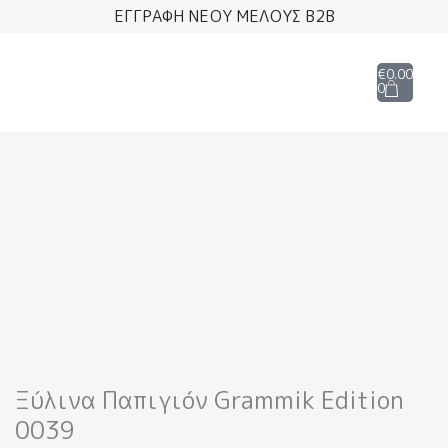
Μετάβαση
ΕΓΓΡΑΦΗ ΝΕΟΥ ΜΕΛΟΥΣ B2B
στο
περιεχόμενο
Cart
€
0.00
0
Ξύλινα Παπιγιόν Grammik Edition
0039