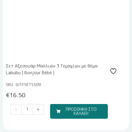
Σετ Αξεσουάρ Μαλλιών 3 Τεμαχίων με θέμα
Labubu | Bonjour Bébé |
SKU: GITFSETSS09
€
16.50
Travel
-
+
ΠΡΟΣΘΗΚΗ ΣΤΟ
ΚΑΛΑΘΙ
Boy
(Σετ
Σεντόνια)