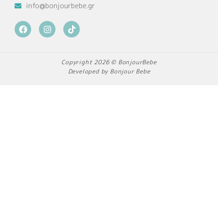
info@bonjourbebe.gr
F
I
T
a
n
i
c
s
k
e
t
t
b
a
o
Copyright 2026 © BonjourBebe
o
g
k
Developed by Bonjour Bebe
o
r
k
a
m