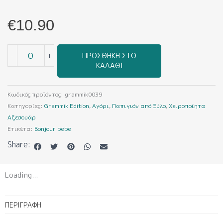
€
10.90
Ξύλινα
-
+
ΠΡΟΣΘΉΚΗ ΣΤΟ
Παπιγιόν
ΚΑΛΆΘΙ
Grammik
edition
0039
Κωδικός προϊόντος:
grammik0039
ποσότητα
Κατηγορίες:
Grammik Edition
,
Αγόρι
,
Παπιγιόν από Ξύλο
,
Χειροποίητα
Αξεσουάρ
Ετικέτα:
Bonjour bebe
Share:
Loading...
ΠΕΡΙΓΡΑΦΉ