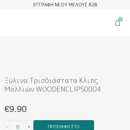
Μετάβαση
ΕΓΓΡΑΦΗ ΝΕΟΥ ΜΕΛΟΥΣ B2B
στο
περιεχόμενο
0
Cart
Ξύλινα Τρισδιάστατα Κλιπς
Μαλλιών WOODENCLIPS0004
€
9.90
Ξύλινα
-
+
ΠΡΟΣΘΉΚΗ ΣΤΟ
Τρισδιάστατα