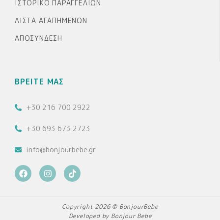
ΙΣΤΟΡΙΚΌ ΠΑΡΑΓΓΕΛΙΏΝ
ΛΊΣΤΑ ΑΓΑΠΗΜΈΝΩΝ
ΑΠΟΣΎΝΔΕΣΗ
ΒΡΕΙΤΕ ΜΑΣ
+30 216 700 2922
+30 693 673 2723
info@bonjourbebe.gr
F
I
T
a
n
i
c
s
k
e
t
t
b
a
o
Copyright 2026 © BonjourBebe
o
g
k
Developed by Bonjour Bebe
o
r