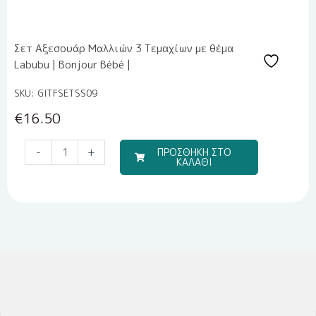
Σετ Αξεσουάρ Μαλλιών 3 Τεμαχίων με θέμα
Labubu | Bonjour Bébé |
SKU: GITFSETSS09
€
16.50
Σετ
-
+
ΠΡΟΣΘΗΚΗ ΣΤΟ
ΚΑΛΑΘΙ
Αξεσουάρ
Μαλλιών
3
Τεμαχίων
με
θέμα
Labubu
|
Bonjour
Bébé