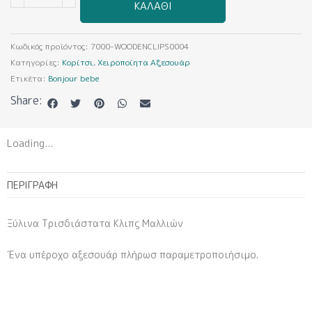
ΚΑΛΆΘΙ
Κλιπς
Μαλλιών
WOODENCLIPS0004
Κωδικός προϊόντος:
7000-WOODENCLIPS0004
ποσότητα
Κατηγορίες:
Κορίτσι
,
Χειροποίητα Αξεσουάρ
Ετικέτα:
Bonjour bebe
Share:
Loading...
ΠΕΡΙΓΡΑΦΉ
Ξύλινα Τρισδιάστατα Κλιπς Μαλλιών
Ένα υπέροχο αξεσουάρ πλήρωσ παραμετροποιήσιμο.