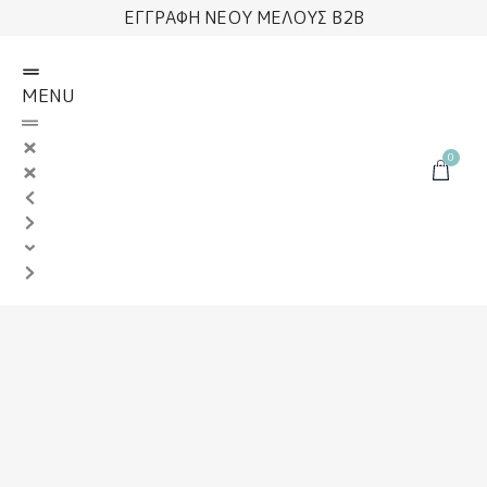
Μετάβαση
ΕΓΓΡΑΦΗ ΝΕΟΥ ΜΕΛΟΥΣ B2B
στο
περιεχόμενο
MENU
0
Cart