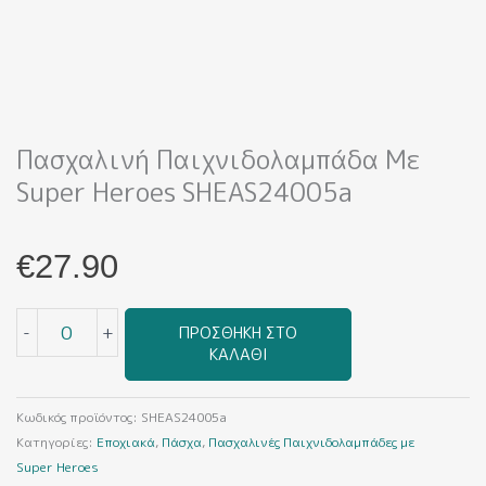
Πασχαλινή Παιχνιδολαμπάδα Με
Super Heroes SHEAS24005a
€
27.90
Πασχαλινή
-
+
ΠΡΟΣΘΉΚΗ ΣΤΟ
Παιχνιδολαμπάδα
ΚΑΛΆΘΙ
με
Super
Heroes
Κωδικός προϊόντος:
SHEAS24005a
SHEAS24005a
Κατηγορίες:
Εποχιακά
,
Πάσχα
,
Πασχαλινές Παιχνιδολαμπάδες με
ποσότητα
Super Heroes