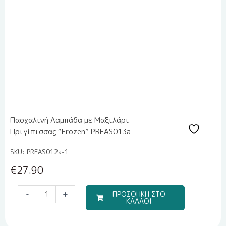
Πασχαλινή Λαμπάδα με Μαξιλάρι
Πριγίπισσας “Frozen” PREAS013a
SKU: PREAS012a-1
€
27.90
Σετ
-
+
ΠΡΟΣΘΗΚΗ ΣΤΟ
ΚΑΛΑΘΙ
Αξεσουάρ
Μαλλιών
3