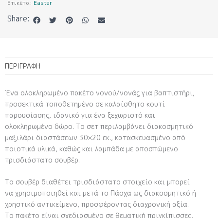
Ετικέτα:
Easter
Share:
ΠΕΡΙΓΡΑΦΉ
Ένα ολοκληρωμένο
πακέτο νονού/νονάς για βαπτιστήρι
,
προσεκτικά τοποθετημένο σε καλαίσθητο κουτί
παρουσίασης, ιδανικό για ένα ξεχωριστό και
ολοκληρωμένο δώρο. Το σετ περιλαμβάνει διακοσμητικό
μαξιλάρι διαστάσεων
30×20 εκ.
, κατασκευασμένο από
ποιοτικά υλικά, καθώς και
λαμπάδα
με
αποσπώμενο
τρισδιάστατο σουβέρ
.
Το σουβέρ διαθέτει
τρισδιάστατο στοιχείο
και μπορεί
να χρησιμοποιηθεί και μετά το Πάσχα ως διακοσμητικό ή
χρηστικό αντικείμενο, προσφέροντας διαχρονική αξία.
Το πακέτο είναι σχεδιασμένο σε
θεματική πριγκίπισσες
,