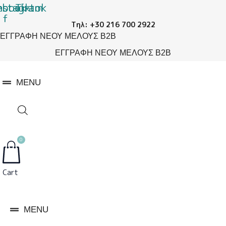
ebook-
nstagram
Μετάβαση
Πασχαλινή
Tiktok
f
στο
Λαμπάδα
Τηλ: +30 216 700 2922
περιεχόμενο
με
ΕΓΓΡΑΦΗ ΝΕΟΥ ΜΕΛΟΥΣ B2B
Super
Heroes
ΕΓΓΡΑΦΗ ΝΕΟΥ ΜΕΛΟΥΣ B2B
SHEAS24016
ποσότητα
MENU
0
Cart
MENU