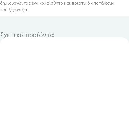
δημιουργώντας ένα καλαίσθητο και ποιοτικό αποτέλεσμα
που ξεχωρίζει.
Σχετικά προϊόντα
Πασχαλινή
Σετ
Λαμπάδα
Αξεσουάρ
με
Μαλλιών
Μαξιλάρι
3
Πριγίπισσας
Τεμαχίων
"Frozen"
με
PREAS013a
θέμα
ποσότητα
Labubu
|
Bonjour
Bébé
|
ποσότητα