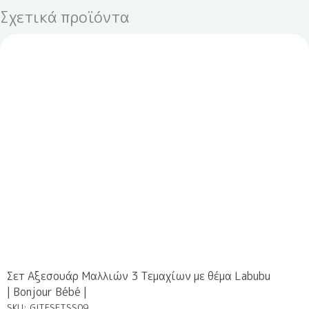
Σχετικά προϊόντα
Σετ
Μπομπονιέρα
Αξεσουάρ
Υγρής
Μαλλιών
Πορσελάνης
3
EPRITSLILA0007
Τεμαχίων
ποσότητα
με
θέμα
Labubu
|
Bonjour
Bébé
|
ποσότητα
Σετ Αξεσουάρ Μαλλιών 3 Τεμαχίων με θέμα Labubu
| Bonjour Bébé |
SKU: GITFSETSS09