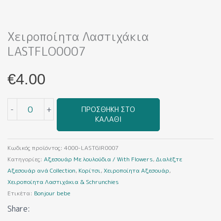
LASTFLO0007
ποσότητα
Χειροποίητα Λαστιχάκια
LASTFLO0007
€
4.00
-
+
ΠΡΟΣΘΉΚΗ ΣΤΟ
ΚΑΛΆΘΙ
Κωδικός προϊόντος:
4000-LASTGIR0007
Κατηγορίες:
Αξεσουάρ Με λουλούδια / With Flowers
,
Διαλέξτε
Αξεσουάρ ανά Collection
,
Κορίτσι
,
Χειροποίητα Αξεσουάρ
,
Χειροποίητα Λαστιχάκια & Schrunchies
Ετικέτα:
Bonjour bebe
Share: