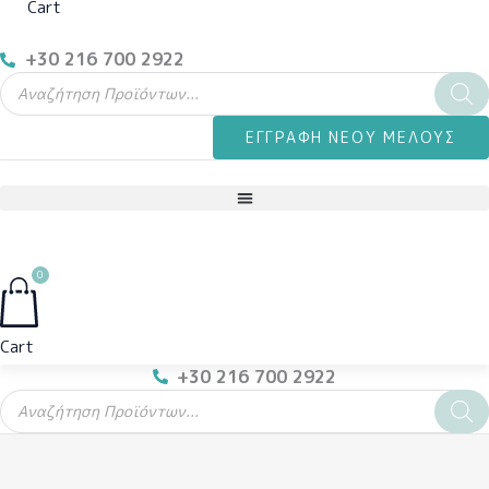
Cart
+30 216 700 2922
Products
search
ΕΓΓΡΑΦΗ ΝΕΟΥ ΜΕΛΟΥΣ
0
Cart
+30 216 700 2922
Products
search
Χειροποίητα
Λαστιχάκια