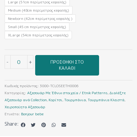
Large (51cm περίμετρος κεφαλής)
Medium (48cm περίμετρος κεφαλής)
Newborn (42cm περίμετρος κεφαλής )
Small (45 cm περίμετρος κεφαλής)
XLarge (54cm περίμετρος κεφαλής)
-
+
ΠΡΟΣΘΉΚΗ ΣΤΟ
ΚΑΛΆΘΙ
Κωδικός προϊόντος:
3000-TCLOSEETH0006
Κατηγορίες:
Αξεσουάρ Με Έθνικ στοιχεία / Etnik Patterns
,
Διαλέξτε
Αξεσουάρ ανά Collection
,
Κορίτσι
,
Τουρμπάνια
,
Τουρμπάνια Κλειστά
,
Χειροποίητα Αξεσουάρ
Ετικέτα:
Bonjour bebe
Share: