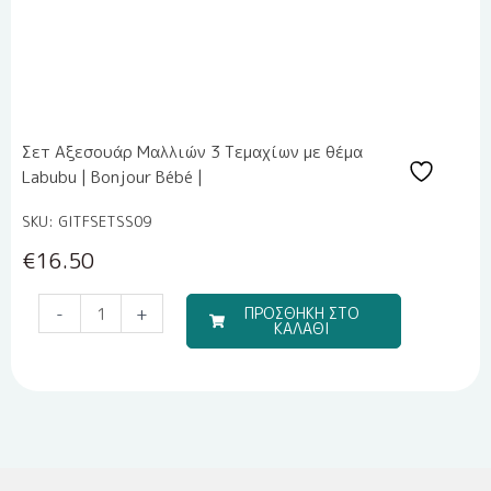
Σετ Αξεσουάρ Μαλλιών 3 Τεμαχίων με θέμα
Labubu | Bonjour Bébé |
SKU: GITFSETSS09
€
16.50
Travel
-
+
ΠΡΟΣΘΗΚΗ ΣΤΟ
ΚΑΛΑΘΙ
Boy
(Σετ
Σεντόνια)
ποσότητα