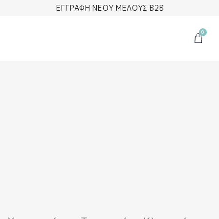
Μετάβαση
ΕΓΓΡΑΦΗ ΝΕΟΥ ΜΕΛΟΥΣ B2B
στο
περιεχόμενο
0
Cart