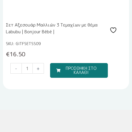
Σετ Αξεσουάρ Μαλλιών 3 Τεμαχίων με θέμα
Labubu | Bonjour Bébé |
SKU: GITFSETSS09
€
16.50
Travel
-
+
ΠΡΟΣΘΗΚΗ ΣΤΟ
ΚΑΛΑΘΙ
Boy
(Σετ
Σεντόνια)
ποσότητα