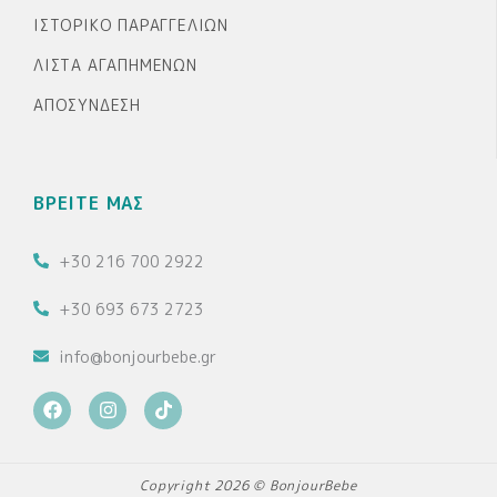
ΙΣΤΟΡΙΚΌ ΠΑΡΑΓΓΕΛΙΏΝ
ΛΊΣΤΑ ΑΓΑΠΗΜΈΝΩΝ
ΑΠΟΣΎΝΔΕΣΗ
ΒΡΕΙΤΕ ΜΑΣ
+30 216 700 2922
+30 693 673 2723
info@bonjourbebe.gr
F
I
T
a
n
i
c
s
k
e
t
t
b
a
o
Copyright 2026 © BonjourBebe
o
g
k