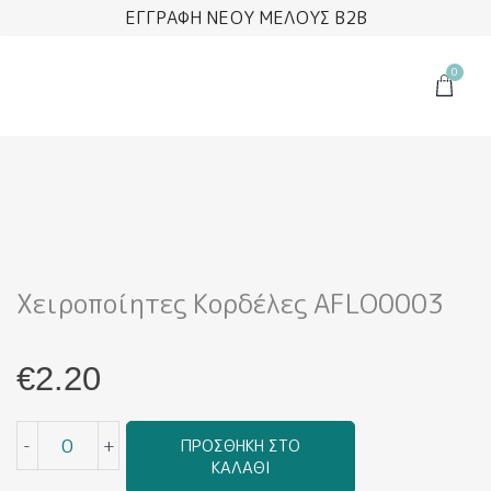
Μετάβαση
ΕΓΓΡΑΦΗ ΝΕΟΥ ΜΕΛΟΥΣ B2B
στο
περιεχόμενο
0
Cart
Χειροποίητες Κορδέλες AFLO0003
€
2.20
Χειροποίητες
-
+
ΠΡΟΣΘΉΚΗ ΣΤΟ
Κορδέλες
ΚΑΛΆΘΙ
AFLO0003