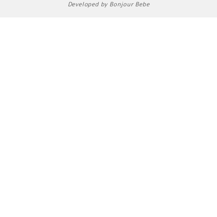
Developed by Bonjour Bebe
o
r
k
a
m