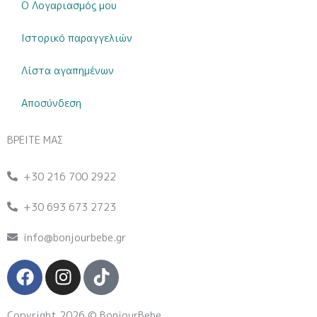
Ο Λογαριασμός μου
Ιστορικό παραγγελιών
Λίστα αγαπημένων
Αποσύνδεση
ΒΡΕΙΤΕ ΜΑΣ
+30 216 700 2922
+30 693 673 2723
info@bonjourbebe.gr
F
I
T
a
n
i
c
s
k
Copyright 2026 © BonjourBebe