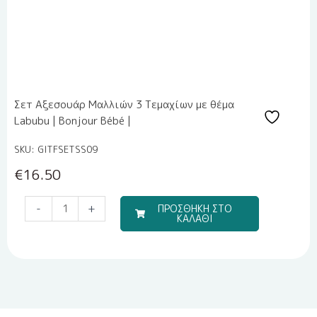
Σετ Αξεσουάρ Μαλλιών 3 Τεμαχίων με θέμα
Labubu | Bonjour Bébé |
SKU: GITFSETSS09
€
16.50
Travel
-
+
ΠΡΟΣΘΗΚΗ ΣΤΟ
ΚΑΛΑΘΙ
Boy
(Σετ
Σεντόνια)
ποσότητα