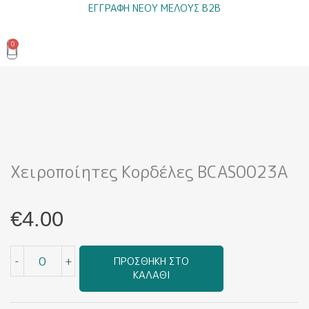
Μετάβαση
ΕΓΓΡΑΦΗ ΝΕΟΥ ΜΕΛΟΥΣ B2B
στο
περιεχόμενο
0
Cart
Χειροποίητες Κορδέλες BCAS0023A
€
4.00
Χειροποίητες
-
+
ΠΡΟΣΘΉΚΗ ΣΤΟ
Κορδέλες
ΚΑΛΆΘΙ
BCAS0023A
ποσότητα