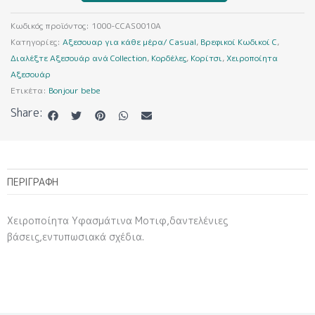
ποσότητα
Κωδικός προϊόντος:
1000-CCAS0010A
Κατηγορίες:
Αξεσουαρ για κάθε μέρα/ Casual
,
Βρεφικοί Κωδικοί C
,
Διαλέξτε Αξεσουάρ ανά Collection
,
Κορδέλες
,
Κορίτσι
,
Χειροποίητα
Αξεσουάρ
Ετικέτα:
Bonjour bebe
Share:
ΠΕΡΙΓΡΑΦΉ
Χειροποίητα Υφασμάτινα Μοτιφ,δαντελένιες
βάσεις,εντυπωσιακά σχέδια.