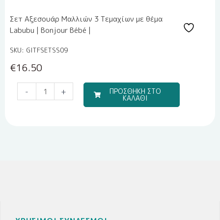
Σετ Αξεσουάρ Μαλλιών 3 Τεμαχίων με θέμα
Labubu | Bonjour Bébé |
SKU: GITFSETSS09
€
16.50
Travel
-
+
ΠΡΟΣΘΗΚΗ ΣΤΟ
ΚΑΛΑΘΙ
Boy
(Σετ
Σεντόνια)
ποσότητα