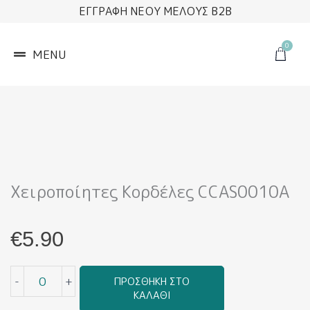
Μετάβαση
ΕΓΓΡΑΦΗ ΝΕΟΥ ΜΕΛΟΥΣ B2B
στο
περιεχόμενο
0
Cart
MENU
Χειροποίητες Κορδέλες CCAS0010A
€
5.90
Χειροποίητες
-
+
ΠΡΟΣΘΉΚΗ ΣΤΟ
Κορδέλες
ΚΑΛΆΘΙ
CCAS0010A