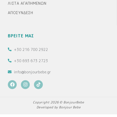
ΛΊΣΤΑ ΑΓΑΠΗΜΈΝΩΝ
ΑΠΟΣΎΝΔΕΣΗ
ΒΡΕΙΤΕ ΜΑΣ
+30 216 700 2922
+30 693 673 2723
info@bonjourbebe.gr
F
I
T
a
n
i
c
s
k
e
t
t
b
a
o
Copyright 2026 © BonjourBebe
o
g
k
Developed by Bonjour Bebe
o
r
k
a