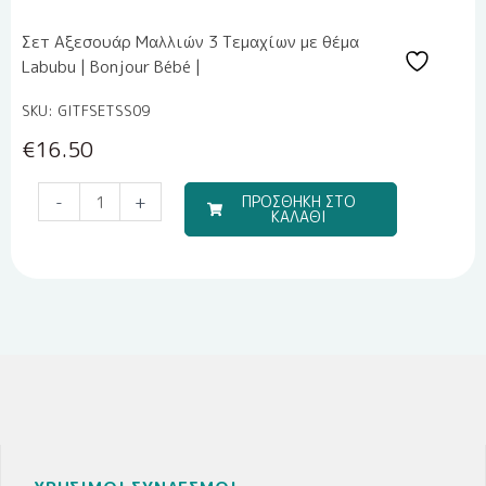
Σετ Αξεσουάρ Μαλλιών 3 Τεμαχίων με θέμα
Labubu | Bonjour Bébé |
SKU: GITFSETSS09
€
16.50
Μπομπονιέρα
-
+
ΠΡΟΣΘΗΚΗ ΣΤΟ
ΚΑΛΑΘΙ
Υγρής
Πορσελάνης
EPRITSLILA0007
ποσότητα