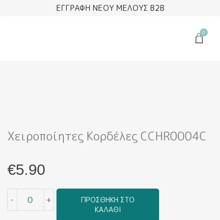
Μετάβαση
ΕΓΓΡΑΦΗ ΝΕΟΥ ΜΕΛΟΥΣ B2B
στο
περιεχόμενο
0
Cart
Χειροποίητες Κορδέλες CCHR0004C
€
5.90
Χειροποίητες
-
+
ΠΡΟΣΘΉΚΗ ΣΤΟ
Κορδέλες
ΚΑΛΆΘΙ
CCHR0004C