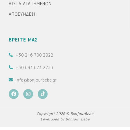
ΛΊΣΤΑ ΑΓΑΠΗΜΈΝΩΝ
ΑΠΟΣΎΝΔΕΣΗ
ΒΡΕΙΤΕ ΜΑΣ
+30 216 700 2922
+30 693 673 2723
info@bonjourbebe.gr
F
I
T
a
n
i
c
s
k
e
t
t
b
a
o
Copyright 2026 © BonjourBebe
o
g
k
Developed by Bonjour Bebe
o
r
k
a