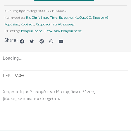
ποσότητα
Κωδικός προϊόντος:
1000-CCHR0004C
Κατηγορίες:
It's Christmas Time
,
Βρεφικοί Κωδικοί C
,
Εποχιακά
,
Κορδέλες
,
Κορίτσι
,
Χειροποίητα Αξεσουάρ
Ετικέτες:
Bonjour bebe
,
Εποχιακά Bonjourbebe
Share:
Loading...
ΠΕΡΙΓΡΑΦΉ
Χειροποίητα Υφασμάτινα Μοτιφ,δαντελένιες
βάσεις,εντυπωσιακά σχέδια.