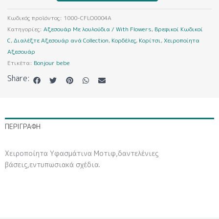
ποσότητα
Κωδικός προϊόντος:
1000-CFLO0004A
Κατηγορίες:
Αξεσουάρ Με λουλούδια / With Flowers
,
Βρεφικοί Κωδικοί
C
,
Διαλέξτε Αξεσουάρ ανά Collection
,
Κορδέλες
,
Κορίτσι
,
Χειροποίητα
Αξεσουάρ
Ετικέτα:
Bonjour bebe
Share:
ΠΕΡΙΓΡΑΦΉ
Χειροποίητα Υφασμάτινα Μοτιφ,δαντελένιες
βάσεις,εντυπωσιακά σχέδια.