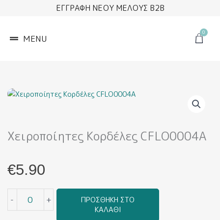
Μετάβαση
ΕΓΓΡΑΦΗ ΝΕΟΥ ΜΕΛΟΥΣ B2B
στο
περιεχόμενο
0
Cart
MENU
Χειροποίητες Κορδέλες CFLO0004A
€
5.90
Χειροποίητες
-
+
ΠΡΟΣΘΉΚΗ ΣΤΟ
Κορδέλες
ΚΑΛΆΘΙ
CFLO0004A