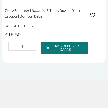
Σετ Αξεσουάρ Μαλλιών 3 Τεμαχίων με θέμα
Labubu | Bonjour Bébé |
SKU: GITFSETSS09
€
16.50
Σετ
-
+
ΠΡΟΣΘΗΚΗ ΣΤΟ
ΚΑΛΑΘΙ
Αξεσουάρ
Μαλλιών
3
Τεμαχίων
με
θέμα
Labubu
|
Bonjour
Bébé
|