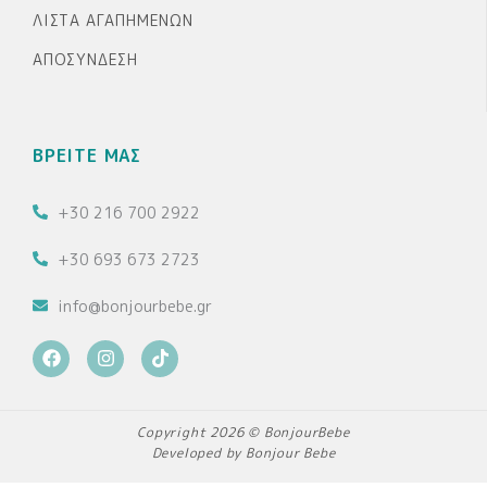
ΛΊΣΤΑ ΑΓΑΠΗΜΈΝΩΝ
ΑΠΟΣΎΝΔΕΣΗ
ΒΡΕΙΤΕ ΜΑΣ
+30 216 700 2922
+30 693 673 2723
info@bonjourbebe.gr
F
I
T
a
n
i
c
s
k
e
t
t
b
a
o
Copyright 2026 © BonjourBebe
o
g
k
Developed by Bonjour Bebe
o
r
k
a