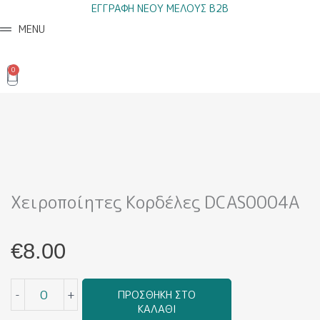
Μετάβαση
ΕΓΓΡΑΦΗ ΝΕΟΥ ΜΕΛΟΥΣ B2B
στο
MENU
περιεχόμενο
0
Cart
Χειροποίητες Κορδέλες DCAS0004A
€
8.00
Χειροποίητες
-
+
ΠΡΟΣΘΉΚΗ ΣΤΟ
Κορδέλες
ΚΑΛΆΘΙ
DCAS0004A