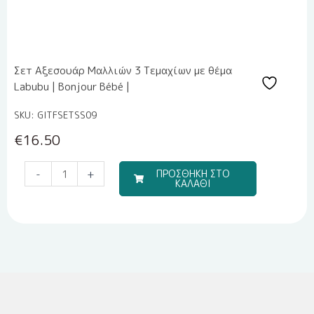
Σετ Αξεσουάρ Μαλλιών 3 Τεμαχίων με θέμα
Labubu | Bonjour Bébé |
SKU: GITFSETSS09
€
16.50
Travel
-
+
ΠΡΟΣΘΗΚΗ ΣΤΟ
ΚΑΛΑΘΙ
Boy
(Σετ
Σεντόνια)
ποσότητα