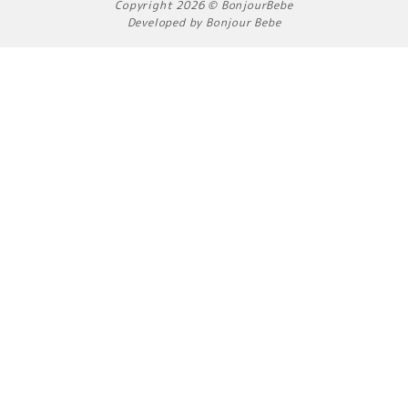
Copyright 2026 © BonjourBebe
o
g
k
Developed by Bonjour Bebe
o
r
k
a
m