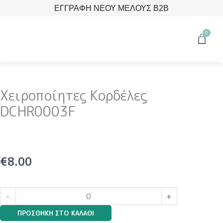
Μετάβαση
ΕΓΓΡΑΦΗ ΝΕΟΥ ΜΕΛΟΥΣ B2B
στο
περιεχόμενο
0
Cart
Χειροποίητες Κορδέλες
DCHR0003F
€
8.00
Χειροποίητες
-
+
Κορδέλες
ΠΡΟΣΘΉΚΗ ΣΤΟ ΚΑΛΆΘΙ
DCHR0003F