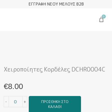
Μετάβαση
ΕΓΓΡΑΦΗ ΝΕΟΥ ΜΕΛΟΥΣ B2B
στο
περιεχόμενο
0
Cart
Χειροποίητες Κορδέλες DCHR0004C
€
8.00
Χειροποίητες
-
+
ΠΡΟΣΘΉΚΗ ΣΤΟ
Κορδέλες
ΚΑΛΆΘΙ
DCHR0004C