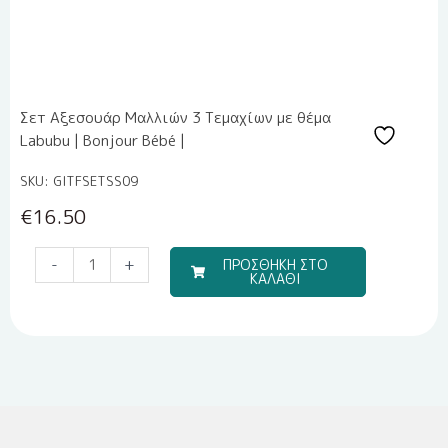
Σετ Αξεσουάρ Μαλλιών 3 Τεμαχίων με θέμα
Labubu | Bonjour Bébé |
SKU: GITFSETSS09
€
16.50
Travel
-
+
ΠΡΟΣΘΗΚΗ ΣΤΟ
ΚΑΛΑΘΙ
Boy
(Σετ
Σεντόνια)
ποσότητα