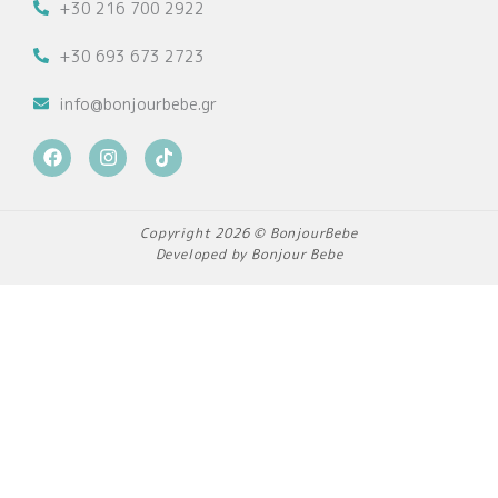
+30 216 700 2922
+30 693 673 2723
info@bonjourbebe.gr
F
I
T
a
n
i
c
s
k
e
t
t
b
a
o
Copyright 2026 © BonjourBebe
o
g
k
Developed by Bonjour Bebe
o
r
k
a
m