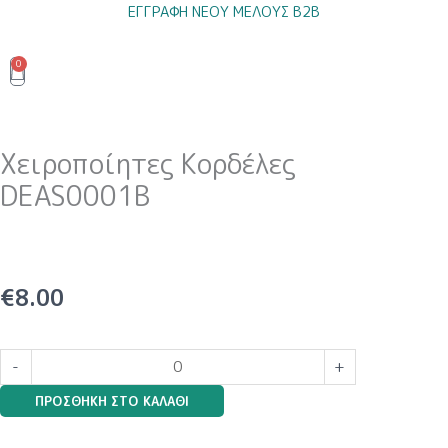
Μετάβαση
ΕΓΓΡΑΦΗ ΝΕΟΥ ΜΕΛΟΥΣ B2B
στο
περιεχόμενο
0
Cart
Χειροποίητες Κορδέλες
DEAS0001B
€
8.00
Χειροποίητες
-
+
Κορδέλες
ΠΡΟΣΘΉΚΗ ΣΤΟ ΚΑΛΆΘΙ
DEAS0001B
ποσότητα