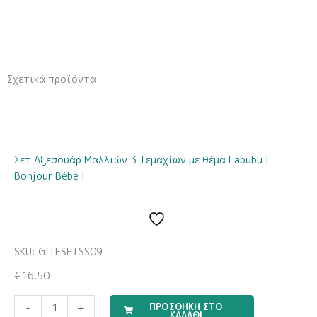
Σχετικά προϊόντα
Σετ Αξεσουάρ Μαλλιών 3 Τεμαχίων με θέμα Labubu |
Bonjour Bébé |
SKU: GITFSETSS09
€
16.50
Travel
ΠΡΟΣΘΗΚΗ ΣΤΟ
-
+
ΚΑΛΑΘΙ