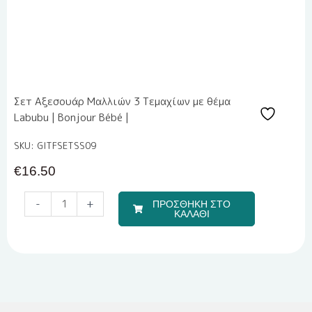
Σετ Αξεσουάρ Μαλλιών 3 Τεμαχίων με θέμα
Labubu | Bonjour Bébé |
SKU: GITFSETSS09
€
16.50
Travel
-
+
ΠΡΟΣΘΗΚΗ ΣΤΟ
Boy
ΚΑΛΑΘΙ
(Σετ
Σεντόνια)
ποσότητα