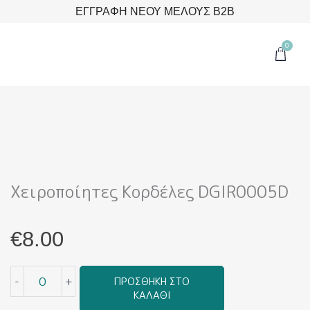
Μετάβαση
ΕΓΓΡΑΦΗ ΝΕΟΥ ΜΕΛΟΥΣ B2B
στο
περιεχόμενο
0
Cart
Χειροποίητες Κορδέλες DGIR0005D
€
8.00
Χειροποίητες
-
+
ΠΡΟΣΘΉΚΗ ΣΤΟ
Κορδέλες
ΚΑΛΆΘΙ
DGIR0005D