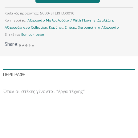
ποσότητα
Κωδικός προϊόντος:
5000-STEKFLO0010
Κατηγορίες:
Αξεσουάρ Με λουλούδια / With Flowers
,
Διαλέξτε
Αξεσουάρ ανά Collection
,
Κορίτσι
,
Στέκες
,
Χειροποίητα Αξεσουάρ
Ετικέτα:
Bonjour bebe
Share:
ΠΕΡΙΓΡΑΦΉ
Όταν οι στέκες γίνονται “έργα τέχνης”.