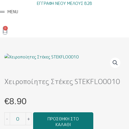
Μετάβαση
ΕΓΓΡΑΦΗ ΝΕΟΥ ΜΕΛΟΥΣ B2B
στο
MENU
περιεχόμενο
0
Cart
Χειροποίητες Στέκες STEKFLO0010
€
8.90
Χειροποίητες
-
+
ΠΡΟΣΘΉΚΗ ΣΤΟ
Στέκες
ΚΑΛΆΘΙ
STEKFLO0010