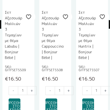
Σετ
Σετ
Σετ
Αξεσουάρ
Αξεσουάρ
Αξεσουάρ
Μαλλιών
Μαλλιών
Μαλλιών
3
3
3
Τεμαχίων
Τεμαχίων
Τεμαχίων
με θέμα
με θέμα
με θέμα
Labubu |
Cappouccino
Huntrix |
Bonjour
| Bonjour
Bonjour
Bébé |
Bébé |
Bébé |
SKU:
SKU:
SKU:
GITFSETSS09
GITFSETSS08
GITFSETSS07
€
16.50
€
16.50
€
16.50
Μπομπονιέρα
Μπομπονιέρα
Μπομπονιέρα
-
+
-
+
-
+
Υγρής
Υγρής
Υγρής
Πορσελάνης
Πορσελάνης
Πορσελάνης
ΠΡΟΣΘΗΚΗ
ΠΡΟΣΘΗΚΗ
ΠΡΟΣΘΗΚΗ
EPRITSLILA0007
EPRITSLILA0007
EPRITSLILA0007
ΣΤΟ
ΣΤΟ
ΣΤΟ
ΚΑΛΑΘΙ
ΚΑΛΑΘΙ
ΚΑΛΑΘΙ