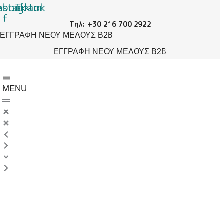
ebook-
nstagram
Μετάβαση
Products
Products
Products
Tiktok
f
στο
search
search
search
Τηλ: +30 216 700 2922
περιεχόμενο
ΕΓΓΡΑΦΗ ΝΕΟΥ ΜΕΛΟΥΣ B2B
ΕΓΓΡΑΦΗ ΝΕΟΥ ΜΕΛΟΥΣ B2B
MENU