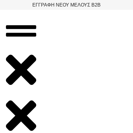
Μετάβαση
ΕΓΓΡΑΦΗ ΝΕΟΥ ΜΕΛΟΥΣ B2B
στο
περιεχόμενο