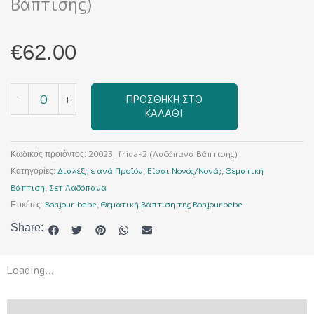
Βάπτισης)
€
62.00
20023_frida-
-
+
ΠΡΟΣΘΉΚΗ ΣΤΟ
2
ΚΑΛΆΘΙ
(Λαδόπανα
Βάπτισης)
ποσότητα
20023_frida-2 (Λαδόπανα Βάπτισης)
Κωδικός προϊόντος:
Διαλέξτε ανά Προϊόν
Είσαι Νονός/Νονά;
Θεματική
Κατηγορίες:
,
,
Βάπτιση
Σετ Λαδόπανα
,
Bonjour bebe
Θεματική βάπτιση της Bonjourbebe
Ετικέτες:
,
Share:
Loading...
ΠΕΡΙΓΡΑΦΉ