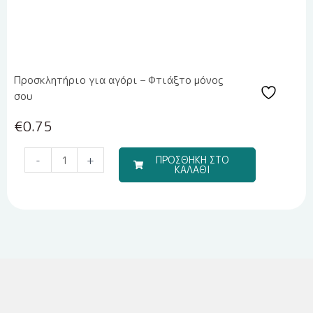
Προσκλητήριο για αγόρι – Φτιάξτο μόνος
σου
€
0.75
Μπομπονιέρα
-
+
ΠΡΟΣΘΗΚΗ ΣΤΟ
ΚΑΛΑΘΙ
Υγρής
Πορσελάνης
EPRITSLILA0007
ποσότητα