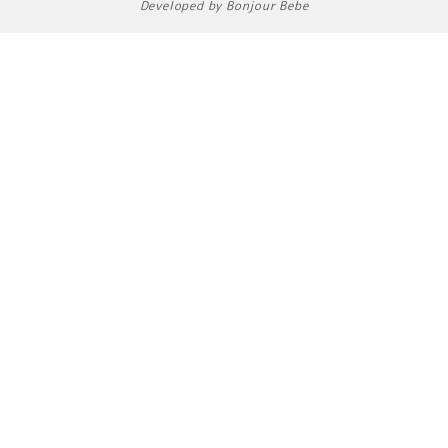
Developed by Bonjour Bebe
o
r
k
a
m