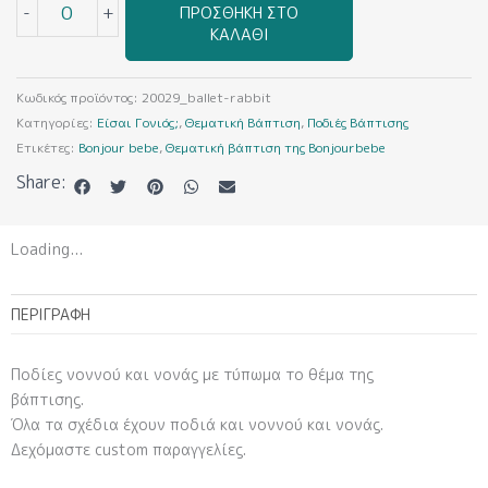
-
+
ΠΡΟΣΘΉΚΗ ΣΤΟ
rabbit
ΚΑΛΆΘΙ
(Ποδιά
Βάπτισης)
ποσότητα
Κωδικός προϊόντος:
20029_ballet-rabbit
Κατηγορίες:
Είσαι Γονιός;
,
Θεματική Βάπτιση
,
Ποδιές Βάπτισης
Ετικέτες:
Bonjour bebe
,
Θεματική βάπτιση της Bonjourbebe
Share:
Loading...
ΠΕΡΙΓΡΑΦΉ
Ποδίες νοννού και νονάς με τύπωμα το θέμα της
βάπτισης.
Όλα τα σχέδια έχουν ποδιά και νοννού και νονάς.
Δεχόμαστε custom παραγγελίες.