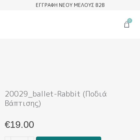
Μετάβαση
ΕΓΓΡΑΦΗ ΝΕΟΥ ΜΕΛΟΥΣ B2B
στο
περιεχόμενο
0
Cart
20029_ballet-Rabbit (Ποδιά
Βάπτισης)
€
19.00
20029_ballet-