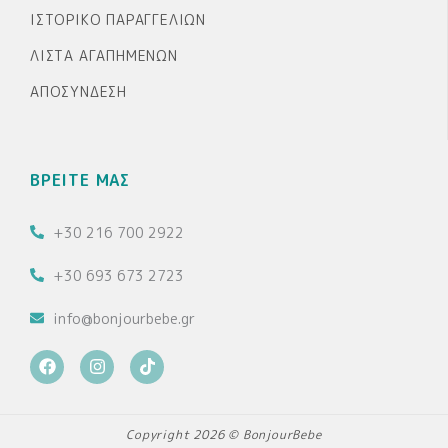
ΙΣΤΟΡΙΚΌ ΠΑΡΑΓΓΕΛΙΏΝ
ΛΊΣΤΑ ΑΓΑΠΗΜΈΝΩΝ
ΑΠΟΣΎΝΔΕΣΗ
ΒΡΕΙΤΕ ΜΑΣ
+30 216 700 2922
+30 693 673 2723
info@bonjourbebe.gr
F
I
T
a
n
i
c
s
k
e
t
t
b
a
o
Copyright 2026 © BonjourBebe
o
g
k