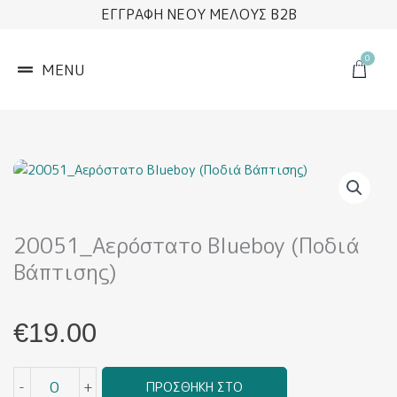
Μετάβαση
ΕΓΓΡΑΦΗ ΝΕΟΥ ΜΕΛΟΥΣ B2B
στο
περιεχόμενο
0
Cart
MENU
20051_Αερόστατο Blueboy (Ποδιά
Βάπτισης)
€
19.00
20051_Αερόστατο
-
+
ΠΡΟΣΘΉΚΗ ΣΤΟ
Blueboy