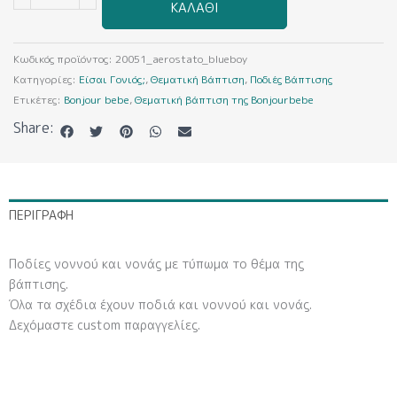
ΚΑΛΆΘΙ
(Ποδιά
Βάπτισης)
ποσότητα
Κωδικός προϊόντος:
20051_aerostato_blueboy
Κατηγορίες:
Είσαι Γονιός;
,
Θεματική Βάπτιση
,
Ποδιές Βάπτισης
Ετικέτες:
Bonjour bebe
,
Θεματική βάπτιση της Bonjourbebe
Share:
ΠΕΡΙΓΡΑΦΉ
Ποδίες νοννού και νονάς με τύπωμα το θέμα της
βάπτισης.
Όλα τα σχέδια έχουν ποδιά και νοννού και νονάς.
Δεχόμαστε custom παραγγελίες.