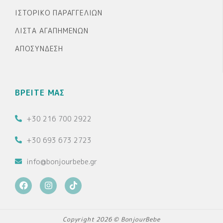
ΙΣΤΟΡΙΚΌ ΠΑΡΑΓΓΕΛΙΏΝ
ΛΊΣΤΑ ΑΓΑΠΗΜΈΝΩΝ
ΑΠΟΣΎΝΔΕΣΗ
ΒΡΕΙΤΕ ΜΑΣ
+30 216 700 2922
+30 693 673 2723
info@bonjourbebe.gr
F
I
T
a
n
i
c
s
k
e
t
t
b
a
o
Copyright 2026 © BonjourBebe