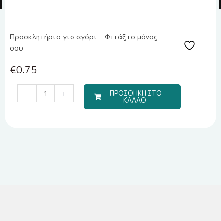
Προσκλητήριο για αγόρι – Φτιάξτο μόνος
σου
€
0.75
Μπομπονιέρα
-
+
ΠΡΟΣΘΗΚΗ ΣΤΟ
ΚΑΛΑΘΙ
Υγρής
Πορσελάνης
EPRITSLILA0007
ποσότητα