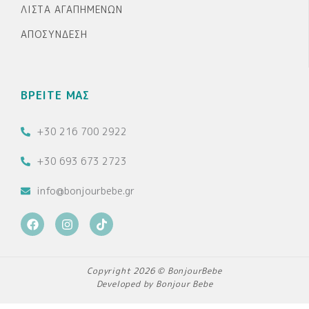
ΛΊΣΤΑ ΑΓΑΠΗΜΈΝΩΝ
ΑΠΟΣΎΝΔΕΣΗ
ΒΡΕΙΤΕ ΜΑΣ
+30 216 700 2922
+30 693 673 2723
info@bonjourbebe.gr
F
I
T
a
n
i
c
s
k
e
t
t
b
a
o
Copyright 2026 © BonjourBebe
o
g
k
Developed by Bonjour Bebe
o
r
k
a