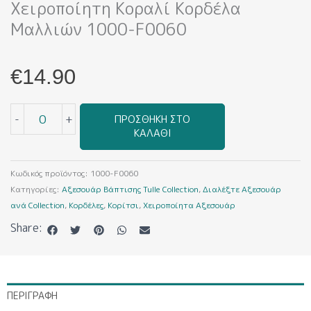
Χειροποίητη Κοραλί Κορδέλα
Μαλλιών 1000-F0060
€
14.90
Χειροποίητη
-
+
ΠΡΟΣΘΉΚΗ ΣΤΟ
Κοραλί
ΚΑΛΆΘΙ
κορδέλα
μαλλιών
1000-
Κωδικός προϊόντος:
1000-F0060
F0060
Κατηγορίες:
Αξεσουάρ Βάπτισης Tulle Collection
,
Διαλέξτε Αξεσουάρ
ποσότητα
ανά Collection
,
Κορδέλες
,
Κορίτσι
,
Χειροποίητα Αξεσουάρ
Share:
ΠΕΡΙΓΡΑΦΉ