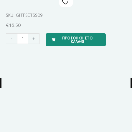
SKU: GITFSETSS09
€
16.50
Μπομπονιέρα
ΠΡΟΣΘΗΚΗ ΣΤΟ
-
+
ΚΑΛΑΘΙ
Υγρής
Πορσελάνης
EPRITSLILA0007
ποσότητα