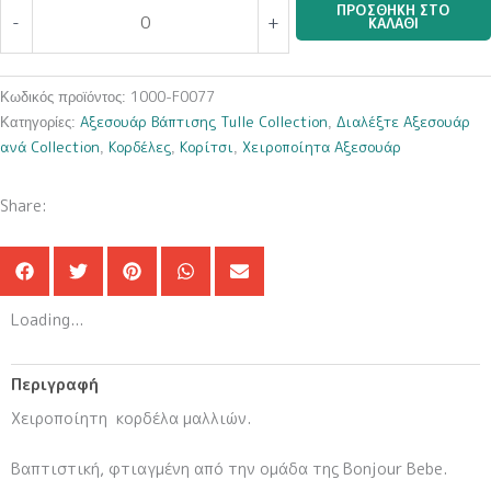
Χειροποίητη
ΠΡΟΣΘΉΚΗ ΣΤΟ
-
+
ΚΑΛΆΘΙ
Λευκή
κορδέλα
μαλλιών
1000-F0077
Κωδικός προϊόντος:
1000-
Αξεσουάρ Βάπτισης Tulle Collection
Διαλέξτε Αξεσουάρ
Κατηγορίες:
,
F0077
ανά Collection
Κορδέλες
Κορίτσι
Χειροποίητα Αξεσουάρ
,
,
,
ποσότητα
Share:
Loading...
Περιγραφή
Χειροποίητη κορδέλα μαλλιών.
Βαπτιστική, φτιαγμένη από την ομάδα της Bonjour Bebe.