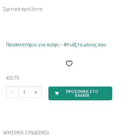
Σχετικά προϊόντα
Προσκλητήριο για αγόρι – Φτιάξτο μόνος σου
€
0.75
Μπομπονιέρα
ΠΡΟΣΘΗΚΗ ΣΤΟ
-
+
ΚΑΛΑΘΙ
Υγρής
Πορσελάνης
EPRITSLILA0007
ποσότητα
ΧΡΗΣΙΜΟΙ ΣΥΝΔΕΣΜΟΙ