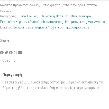
Πετσέτα
20003_ little giraffe (Μπομπονιέρα Πετσέτα
Κωδικός προϊόντος:
χεριών)
χεριών)
ποσότητα
Είσαι Γονιός;
Θεματική Βάπτιση
Μπομπονιέρα
Κατηγορίες:
,
,
Πετστέτα Χεριών (Αγόρι)
Μπομπονιέρες
Μπομπονιέρες για Αγόρια
,
,
Bonjour bebe
Θεματική βάπτιση της Bonjourbebe
Ετικέτες:
,
Share:
Loading...
Περιγραφή
Πετσέτα χεριών διάστασης 30*30 με ψηφιακή εκτύπωση το
θέμα της βάπτισης στολισμένη στα αντίστοιχα χρώματα.