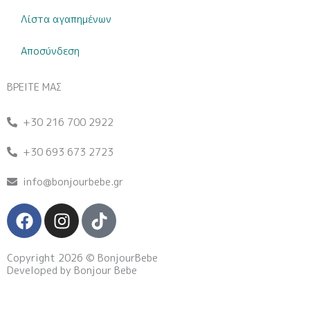
Λίστα αγαπημένων
Αποσύνδεση
ΒΡΕΙΤΕ ΜΑΣ
+30 216 700 2922
+30 693 673 2723
info@bonjourbebe.gr
F
I
T
a
n
i
c
s
k
Copyright 2026 © BonjourBebe
e
t
t
Developed by Bonjour Bebe
b
a
o
o
g
k