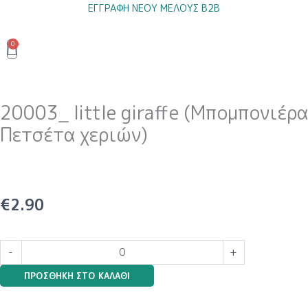
Μετάβαση
ΕΓΓΡΑΦΗ ΝΕΟΥ ΜΕΛΟΥΣ B2B
στο
περιεχόμενο
0
Cart
20003_ little giraffe (Μπομπονιέρα
Πετσέτα χεριών)
€
2.90
20003_
-
+
little
ΠΡΟΣΘΉΚΗ ΣΤΟ ΚΑΛΆΘΙ
giraffe
(Μπομπονιέρα