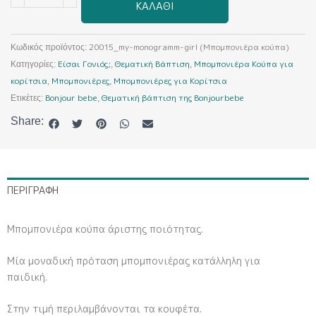
ΚΑΛΆΘΙ
girl
(Μπομπονιέρα
κούπα)
20015_my-monogramm-girl (Μπομπονιέρα κούπα)
Κωδικός προϊόντος:
ποσότητα
Είσαι Γονιός;
Θεματική Βάπτιση
Μπομπονιέρα Κούπα για
Κατηγορίες:
,
,
κορίτσια
Μπομπονιέρες
Μπομπονιέρες για Κορίτσια
,
,
Bonjour bebe
Θεματική βάπτιση της Bonjourbebe
Ετικέτες:
,
Share:
ΠΕΡΙΓΡΑΦΉ
Μπομπονιέρα κούπα άριστης ποιότητας.
Μία μοναδική πρόταση μπομπονιέρας κατάλληλη για
παιδική.
Στην τιμή περιλαμβάνονται τα κουφέτα.