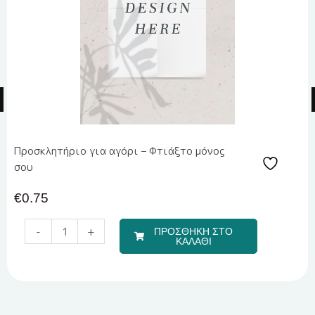
Προσκλητήριο για αγόρι – Φτιάξτο μόνος
σου
€
0.75
Travel
-
+
ΠΡΟΣΘΗΚΗ ΣΤΟ
Boy
ΚΑΛΑΘΙ
(Σετ
Σεντόνια)
ποσότητα