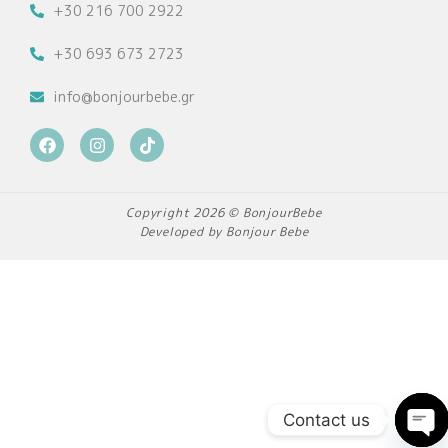
+30 216 700 2922
+30 693 673 2723
info@bonjourbebe.gr
F
I
T
a
n
i
c
s
k
e
t
t
b
a
o
Copyright 2026 © BonjourBebe
o
g
k
Developed by Bonjour Bebe
o
r
k
a
m
Contact us