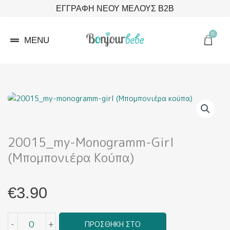
Μετάβαση
ΕΓΓΡΑΦΗ ΝΕΟΥ ΜΕΛΟΥΣ B2B
στο
περιεχόμενο
0
Cart
MENU
20015_my-Monogramm-Girl
(Μπομπονιέρα Κούπα)
€
3.90
20015_my-
-
+
ΠΡΟΣΘΉΚΗ ΣΤΟ
monogramm-