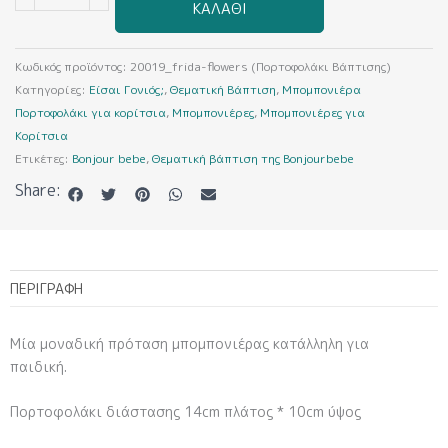
ΚΑΛΆΘΙ
(Πορτοφολάκι
Βάπτισης)
ποσότητα
Κωδικός προϊόντος:
20019_frida-flowers (Πορτοφολάκι Βάπτισης)
Κατηγορίες:
Είσαι Γονιός;
,
Θεματική Βάπτιση
,
Μπομπονιέρα
Πορτοφολάκι για κορίτσια
,
Μπομπονιέρες
,
Μπομπονιέρες για
Κορίτσια
Ετικέτες:
Bonjour bebe
,
Θεματική βάπτιση της Bonjourbebe
Share:
ΠΕΡΙΓΡΑΦΉ
Μία μοναδική πρόταση μπομπονιέρας κατάλληλη για
παιδική.
Πορτοφολάκι διάστασης 14cm πλάτος * 10cm ύψος