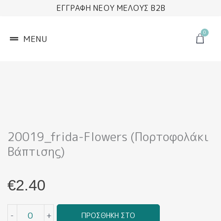
Μετάβαση
ΕΓΓΡΑΦΗ ΝΕΟΥ ΜΕΛΟΥΣ B2B
στο
περιεχόμενο
0
Cart
MENU
20019_frida-Flowers (Πορτοφολάκι
Βάπτισης)
€
2.40
20019_frida-
-
+
ΠΡΟΣΘΉΚΗ ΣΤΟ
flowers