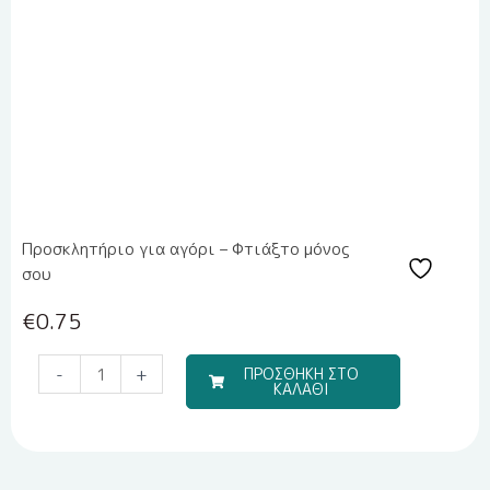
Προσκλητήριο για αγόρι – Φτιάξτο μόνος
σου
€
0.75
Μπομπονιέρα
-
+
ΠΡΟΣΘΗΚΗ ΣΤΟ
ΚΑΛΑΘΙ
Υγρής
Πορσελάνης
EPRITSLILA0007
ποσότητα