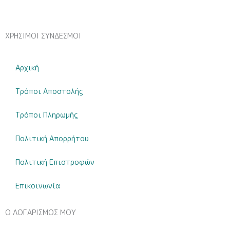
3
Τεμαχίων
με
ΧΡΗΣΙΜΟΙ ΣΥΝΔΕΣΜΟΙ
θέμα
Labubu
|
Αρχική
Bonjour
Bébé
Τρόποι Αποστολής
|
ποσότητα
Τρόποι Πληρωμής
Πολιτική Απορρήτου
Πολιτική Επιστροφών
Επικοινωνία
Ο ΛΟΓΑΡΙΣΜΟΣ ΜΟΥ