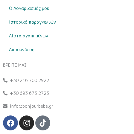
Ο Λογαριασμός μου
Ιστορικό παραγγελιών
Λίστα αγαπημένων
Αποσύνδεση
ΒΡΕΙΤΕ ΜΑΣ
+30 216 700 2922
+30 693 673 2723
info@bonjourbebe.gr
F
I
T
a
n
i
c
s
k