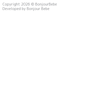
Copyright 2026 © BonjourBebe
e
t
t
Developed by Bonjour Bebe
b
a
o
o
g
k
o
r
k
a
m