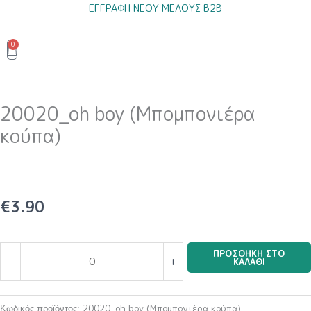
Μετάβαση
ΕΓΓΡΑΦΗ ΝΕΟΥ ΜΕΛΟΥΣ B2B
στο
περιεχόμενο
0
Cart
20020_oh boy (Μπομπονιέρα
κούπα)
€
3.90
20020_oh
ΠΡΟΣΘΉΚΗ ΣΤΟ
-
+
ΚΑΛΆΘΙ
boy
(Μπομπονιέρα
κούπα)
20020_oh boy (Μπομπονιέρα κούπα)
Κωδικός προϊόντος: