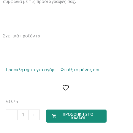
σύμφωνα με τις προδιαγραφές σας.
Σχετικά προϊόντα
Προσκλητήριο για αγόρι – Φτιάξτο μόνος σου
€
0.75
Σετ
ΠΡΟΣΘΗΚΗ ΣΤΟ
-
+
ΚΑΛΑΘΙ
Αξεσουάρ
Μαλλιών