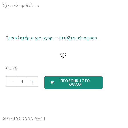
Σχετικά προϊόντα
Προσκλητήριο για αγόρι – Φτιάξτο μόνος σου
€
0.75
Σετ
ΠΡΟΣΘΗΚΗ ΣΤΟ
-
+
ΚΑΛΑΘΙ
Αξεσουάρ
Μαλλιών
3
Τεμαχίων
με
ΧΡΗΣΙΜΟΙ ΣΥΝΔΕΣΜΟΙ
θέμα
Labubu