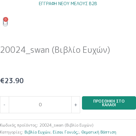
Μετάβαση
ΕΓΓΡΑΦΗ ΝΕΟΥ ΜΕΛΟΥΣ B2B
στο
περιεχόμενο
0
Cart
20024_swan (Βιβλίο Ευχών)
€
23.90
20024_swan
ΠΡΟΣΘΉΚΗ ΣΤΟ
-
+
ΚΑΛΆΘΙ
(Βιβλίο
Ευχών)
ποσότητα
Κωδικός προϊόντος:
20024_swan (Βιβλίο Ευχών)
Κατηγορίες:
Βιβλίο Ευχών
,
Είσαι Γονιός;
,
Θεματική Βάπτιση