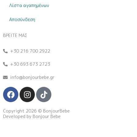
Λίστα αγαπημένων
Αποσύνδεση
ΒΡΕΙΤΕ ΜΑΣ
+30 216 700 2922
+30 693 673 2723
info@bonjourbebe.gr
F
I
T
a
n
i
c
s
k
Copyright 2026 © BonjourBebe
e
t
t
Developed by Bonjour Bebe
b
a
o
o
g
k
o
r