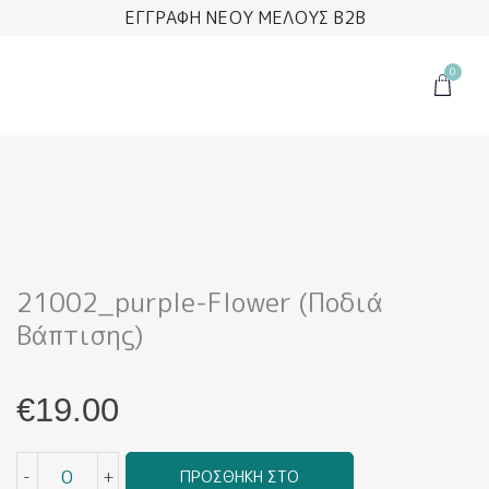
Μετάβαση
ΕΓΓΡΑΦΗ ΝΕΟΥ ΜΕΛΟΥΣ B2B
στο
περιεχόμενο
0
Cart
21002_purple-Flower (Ποδιά
Βάπτισης)
€
19.00
21002_purple-
-
+
ΠΡΟΣΘΉΚΗ ΣΤΟ
flower