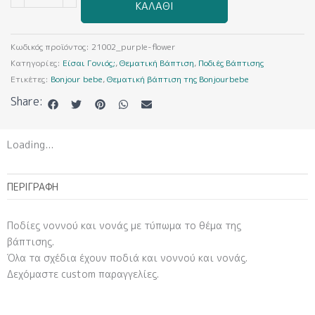
ΚΑΛΆΘΙ
(Ποδιά
Βάπτισης)
ποσότητα
Κωδικός προϊόντος:
21002_purple-flower
Κατηγορίες:
Είσαι Γονιός;
,
Θεματική Βάπτιση
,
Ποδιές Βάπτισης
Ετικέτες:
Bonjour bebe
,
Θεματική βάπτιση της Bonjourbebe
Share:
Loading...
ΠΕΡΙΓΡΑΦΉ
Ποδίες νοννού και νονάς με τύπωμα το θέμα της
βάπτισης.
Όλα τα σχέδια έχουν ποδιά και νοννού και νονάς.
Δεχόμαστε custom παραγγελίες.