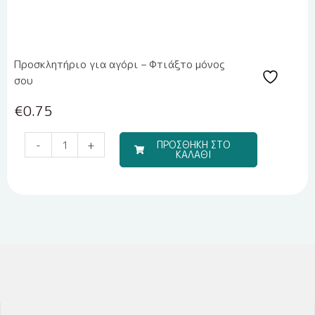
Προσκλητήριο για αγόρι – Φτιάξτο μόνος
σου
€
0.75
Travel
-
+
ΠΡΟΣΘΗΚΗ ΣΤΟ
ΚΑΛΑΘΙ
Boy
(Σετ
Σεντόνια)
ποσότητα