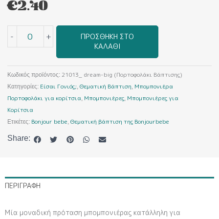
€
2.40
21013_
-
+
ΠΡΟΣΘΉΚΗ ΣΤΟ
dream-
ΚΑΛΆΘΙ
big
(Πορτοφολάκι
Βάπτισης)
21013_ dream-big (Πορτοφολάκι Βάπτισης)
Κωδικός προϊόντος:
ποσότητα
Είσαι Γονιός;
Θεματική Βάπτιση
Μπομπονιέρα
Κατηγορίες:
,
,
Πορτοφολάκι για κορίτσια
Μπομπονιέρες
Μπομπονιέρες για
,
,
Κορίτσια
Bonjour bebe
Θεματική βάπτιση της Bonjourbebe
Ετικέτες:
,
Share:
ΠΕΡΙΓΡΑΦΉ
Μία μοναδική πρόταση μπομπονιέρας κατάλληλη για