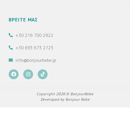
ΒΡΕΙΤΕ ΜΑΣ
+30 216 700 2922
+30 693 673 2723
info@bonjourbebe.gr
F
I
T
a
n
i
c
s
k
e
t
t
b
a
o
Copyright 2026 © BonjourBebe
o
g
k
Developed by Bonjour Bebe
o
r
k
a
m