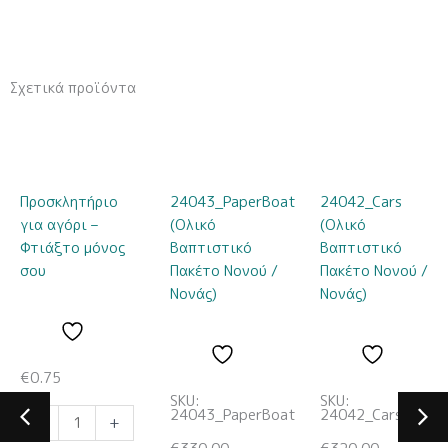
Σχετικά προϊόντα
Προσκλητήριο
24043_PaperBoat
24042_Cars
για αγόρι –
(Ολικό
(Ολικό
Φτιάξτο μόνος
Βαπτιστικό
Βαπτιστικό
σου
Πακέτο Νονού /
Πακέτο Νονού /
Νονάς)
Νονάς)
€
0.75
SKU:
SKU:
24043_PaperBoat
24042_Cars
Μπομπονιέρα
-
+
Υγρής