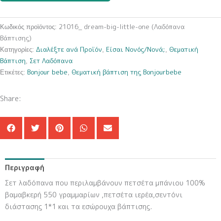
little-
one
21016_ dream-big-little-one (Λαδόπανα
Κωδικός προϊόντος:
(Λαδόπανα
Βάπτισης)
Βάπτισης)
Διαλέξτε ανά Προϊόν
Είσαι Νονός/Νονά;
Θεματική
Κατηγορίες:
,
,
ποσότητα
Βάπτιση
Σετ Λαδόπανα
,
Bonjour bebe
Θεματική βάπτιση της Bonjourbebe
Ετικέτες:
,
Share:
Περιγραφή
Σετ λαδόπανα που περιλαμβάνουν πετσέτα μπάνιου 100%
βαμαβκερή 550 γραμμαρίων ,πετσέτα ιερέα,σεντόνι
διάστασης 1*1 και τα εσώρουχα βάπτισης.