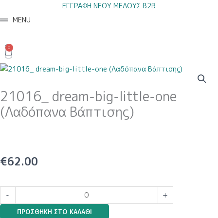
Μετάβαση
ΕΓΓΡΑΦΗ ΝΕΟΥ ΜΕΛΟΥΣ B2B
στο
MENU
περιεχόμενο
0
Cart
21016_ dream-big-little-one
(Λαδόπανα Βάπτισης)
€
62.00
21016_
-
+
dream-
ΠΡΟΣΘΉΚΗ ΣΤΟ ΚΑΛΆΘΙ
big-