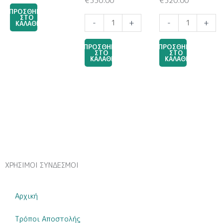
€
330.00
€
320.00
Πορσελάνης
ΠΡΟΣΘΗΚΗ
EPRITSLILA0007
ΣΤΟ
Μπομπονιέρα
Μπομπονιέρα
-
+
-
+
ΚΑΛΑΘΙ
ποσότητα
Υγρής
Υγρής
Πορσελάνης
Πορσελάνης
ΠΡΟΣΘΗΚΗ
ΠΡΟΣΘΗΚΗ
EPRITSLILA0007
EPRITSLILA0007
ΣΤΟ
ΣΤΟ
ΚΑΛΑΘΙ
ΚΑΛΑΘΙ
ποσότητα
ποσότητα
ΧΡΗΣΙΜΟΙ ΣΥΝΔΕΣΜΟΙ
Αρχική
Τρόποι Αποστολής