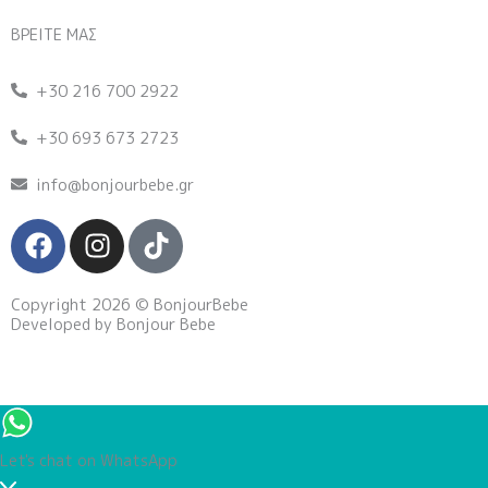
ΒΡΕΙΤΕ ΜΑΣ
+30 216 700 2922
+30 693 673 2723
info@bonjourbebe.gr
F
I
T
a
n
i
c
s
k
Copyright 2026 © BonjourBebe
e
t
t
Developed by Bonjour Bebe
b
a
o
o
g
k
o
r
k
a
m
Let's chat on WhatsApp