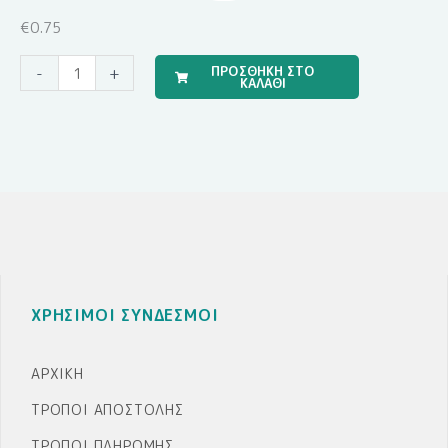
€
0.75
Travel
ΠΡΟΣΘΗΚΗ ΣΤΟ
-
+
ΚΑΛΑΘΙ
Boy
(Σετ
Σεντόνια)
ποσότητα
ΧΡΗΣΙΜΟΙ ΣΥΝΔΕΣΜΟΙ
ΑΡΧΙΚΉ
ΤΡΌΠΟΙ ΑΠΟΣΤΟΛΉΣ
ΤΡΌΠΟΙ ΠΛΗΡΩΜΉΣ