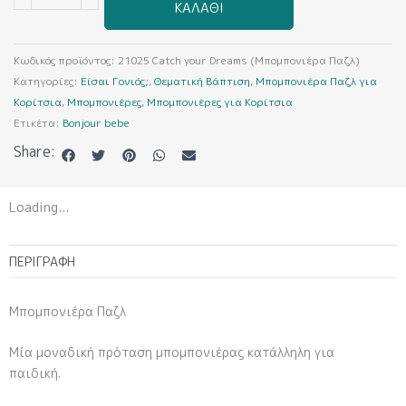
ΚΑΛΆΘΙ
your
Dreams
(Μπομπονιέρα
Κωδικός προϊόντος:
21025 Catch your Dreams (Μπομπονιέρα Παζλ)
Παζλ)
Κατηγορίες:
Είσαι Γονιός;
,
Θεματική Βάπτιση
,
Μπομπονιέρα Παζλ για
ποσότητα
Κορίτσια
,
Μπομπονιέρες
,
Μπομπονιέρες για Κορίτσια
Ετικέτα:
Bonjour bebe
Share:
Loading...
ΠΕΡΙΓΡΑΦΉ
Μπομπονιέρα Παζλ
Μία μοναδική πρόταση μπομπονιέρας κατάλληλη για
παιδική.