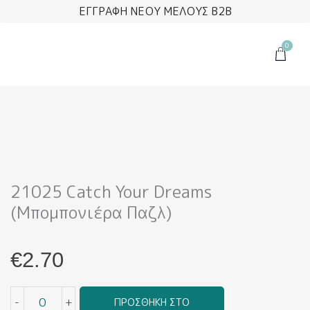
Μετάβαση
ΕΓΓΡΑΦΗ ΝΕΟΥ ΜΕΛΟΥΣ B2B
στο
περιεχόμενο
0
Cart
21025 Catch Your Dreams
(Μπομπονιέρα Παζλ)
€
2.70
21025
-
+
ΠΡΟΣΘΉΚΗ ΣΤΟ
Catch