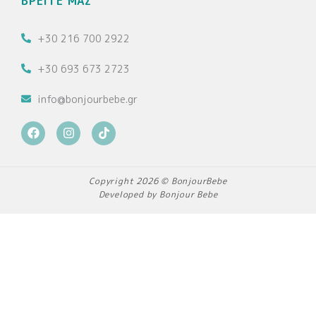
ΒΡΕΙΤΕ ΜΑΣ
+30 216 700 2922
+30 693 673 2723
info@bonjourbebe.gr
F
I
T
a
n
i
c
s
k
e
t
t
b
a
o
Copyright 2026 © BonjourBebe
o
g
k
Developed by Bonjour Bebe
o
r
k
a
m