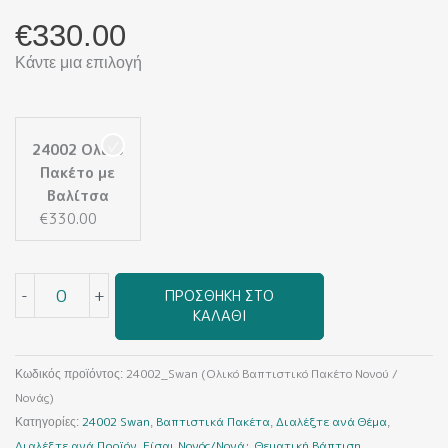
€
330.00
Κάντε μια επιλογή
24002_Swan
(Ολικό
24002 Ολικό
Βαπτιστικό
Πακέτο με
Πακέτο
Βαλίτσα
Νονού
€
330.00
/
Νονάς)
ποσότητα
-
+
ΠΡΟΣΘΉΚΗ ΣΤΟ
ΚΑΛΆΘΙ
24002_Swan (Ολικό Βαπτιστικό Πακέτο Νονού /
Κωδικός προϊόντος:
Νονάς)
24002 Swan
Βαπτιστικά Πακέτα
Διαλέξτε ανά Θέμα
Κατηγορίες:
,
,
,
Διαλέξτε ανά Προϊόν
Είσαι Νονός/Νονά;
Θεματική Βάπτιση
,
,