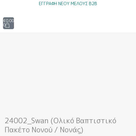
Μετάβαση
ΕΓΓΡΑΦΗ ΝΕΟΥ ΜΕΛΟΥΣ B2B
στο
περιεχόμενο
Cart
€
0.00
0
24002_Swan (Ολικό Βαπτιστικό
Πακέτο Νονού / Νονάς)