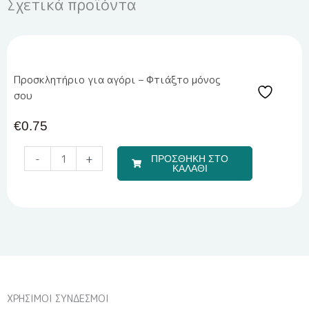
Σχετικά προϊόντα
Προσκλητήριο για αγόρι – Φτιάξτο μόνος
σου
€
0.75
Μπομπονιέρα
-
+
ΠΡΟΣΘΗΚΗ ΣΤΟ
Υγρής
ΚΑΛΑΘΙ
Πορσελάνης
EPRITSLILA0007
ποσότητα
ΧΡΗΣΙΜΟΙ ΣΥΝΔΕΣΜΟΙ