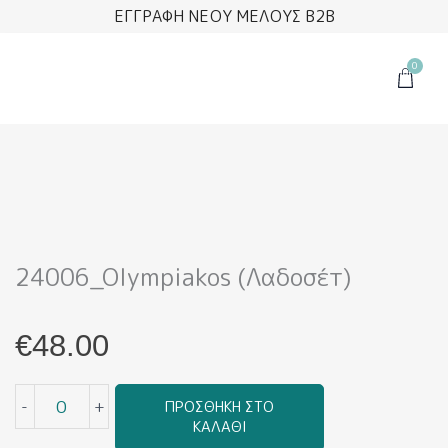
Μετάβαση
ΕΓΓΡΑΦΗ ΝΕΟΥ ΜΕΛΟΥΣ B2B
στο
περιεχόμενο
0
Cart
24006_Olympiakos (Λαδοσέτ)
€
48.00
24006_Olympiakos
-
+
ΠΡΟΣΘΉΚΗ ΣΤΟ
(Λαδοσέτ)
ΚΑΛΆΘΙ
ποσότητα