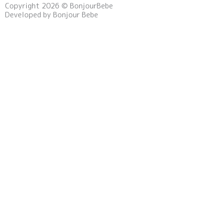
Copyright 2026 © BonjourBebe
e
t
t
Developed by Bonjour Bebe
b
a
o
o
g
k
o
r
k
a
m