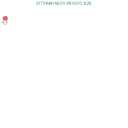
Μετάβαση
ΕΓΓΡΑΦΗ ΝΕΟΥ ΜΕΛΟΥΣ B2B
στο
περιεχόμενο
0
Cart