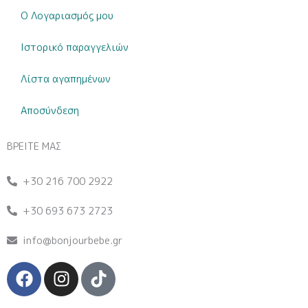
Ο Λογαριασμός μου
Ιστορικό παραγγελιών
Λίστα αγαπημένων
Αποσύνδεση
ΒΡΕΙΤΕ ΜΑΣ
+30 216 700 2922
+30 693 673 2723
info@bonjourbebe.gr
F
I
T
a
n
i
c
s
k