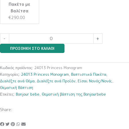
Monogram
Πακέτο με
(Ολικό
Βαλίτσα
Βαπτιστικό
€
290.00
Πακέτο
Νονού
/
-
+
Νονάς)
ποσότητα
ΠΡΟΣΘΉΚΗ ΣΤΟ ΚΑΛΆΘΙ
24013 Princess Monogram
Κωδικός προϊόντος:
24013 Princess Monogram
Βαπτιστικά Πακέτα
Κατηγορίες:
,
,
Διαλέξτε ανά Θέμα
Διαλέξτε ανά Προϊόν
Είσαι Νονός/Νονά;
,
,
,
Θεματική Βάπτιση
Bonjour bebe
Θεματική βάπτιση της Bonjourbebe
Ετικέτες:
,
Share: